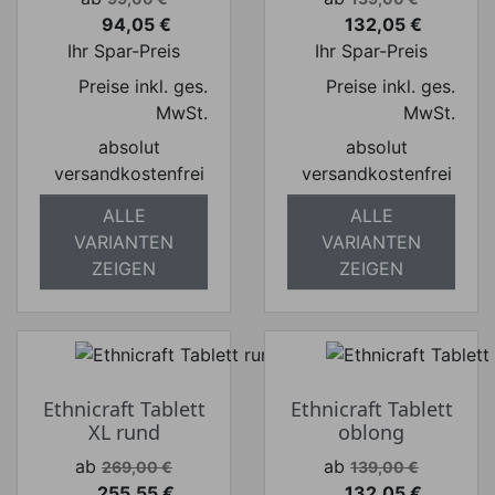
94,05 €
132,05 €
Preis
Preis
Ihr Spar-Preis
Ihr Spar-Preis
Preise inkl. ges.
Preise inkl. ges.
MwSt.
MwSt.
absolut
absolut
versandkostenfrei
versandkostenfrei
ALLE
ALLE
VARIANTEN
VARIANTEN
ZEIGEN
ZEIGEN
Ethnicraft Tablett
Ethnicraft Tablett
XL rund
oblong
Verkaufspreis
Verkaufspreis
ab
ab
269,00 €
139,00 €
255,55 €
132,05 €