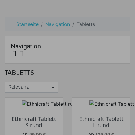
Startseite
Navigation
Tabletts
Navigation


Preis
TABLETTS
Preis von
Preis bis
€
€
Hersteller
Ethnicraft Tablett
Ethnicraft Tablett
S rund
L rund
Verkaufspreis
Verkaufspreis
ab
ab
99,00 €
139,00 €