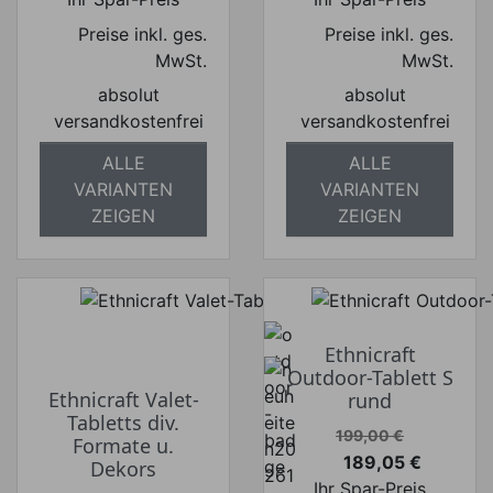
Preise inkl. ges.
Preise inkl. ges.
MwSt.
MwSt.
absolut
absolut
versandkostenfrei
versandkostenfrei
ALLE
ALLE
VARIANTEN
VARIANTEN
ZEIGEN
ZEIGEN
Ethnicraft
Outdoor-Tablett S
Ethnicraft Valet-
rund
Tabletts div.
Verkaufspreis
199,00 €
Formate u.
189,05 €
Dekors
Preis
Ihr Spar-Preis