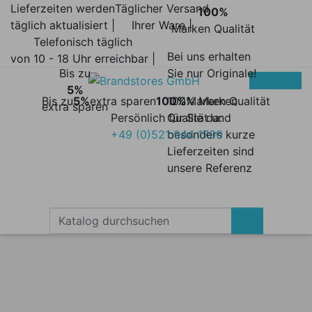
Lieferzeiten werden
Täglicher Versand
100%
täglich aktualisiert |
Ihrer Ware |
Marken Qualität
Telefonisch täglich
Bei uns erhalten
von 10 - 18 Uhr erreichbar |
Bis zu
Sie nur Originale!
5%
Bis zu
5%
extra sparen
100%
100% Marken
Marken Qualität
extra sparen
Persönlich für Sie da:
Qualität und
+49 (0)521 944 1700
besonders kurze
Lieferzeiten sind
unsere Referenz