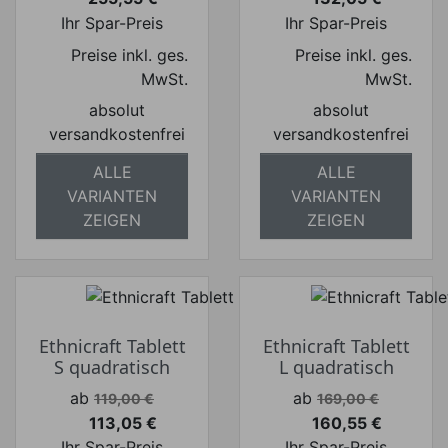
Preis
Preis
Ihr Spar-Preis
Ihr Spar-Preis
Preise inkl. ges.
Preise inkl. ges.
MwSt.
MwSt.
absolut
absolut
versandkostenfrei
versandkostenfrei
ALLE
ALLE
VARIANTEN
VARIANTEN
ZEIGEN
ZEIGEN
Ethnicraft Tablett
Ethnicraft Tablett
S quadratisch
L quadratisch
Verkaufspreis
Verkaufspreis
ab
ab
119,00 €
169,00 €
113,05 €
160,55 €
Preis
Preis
Ihr Spar-Preis
Ihr Spar-Preis