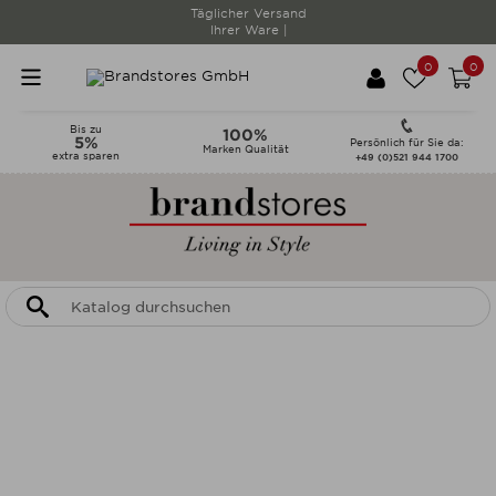
Telefonisch täglich
von 10 - 18 Uhr erreichbar |
0
0
Bis zu
100%
5%
Persönlich für Sie da:
Marken Qualität
extra sparen
+49 (0)521 944 1700