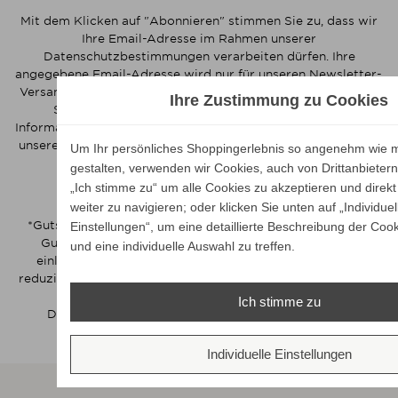
Mit dem Klicken auf "Abonnieren" stimmen Sie zu, dass wir
Ihre Email-Adresse im Rahmen unserer
Datenschutzbestimmungen verarbeiten dürfen. Ihre
angegebene Email-Adresse wird nur für unseren Newsletter-
Versand verwendet. In unseren Newslettern informieren wir
Ihre Zustimmung zu Cookies
Sie regelmäßig über aktuelle Angebote. Weitere
Informationen zur Verwendung Ihrer Emaildaten finden Sie in
unserer Datenschutzerklärung. Sie können das Abonnement
Um Ihr persönliches Shoppingerlebnis so angenehm wie m
jederzeit beenden (Opt-out).
gestalten, verwenden wir Cookies, auch von Drittanbietern.
„Ich stimme zu“ um alle Cookies zu akzeptieren und direkt
Wie melde ich mich ab?
weiter zu navigieren; oder klicken Sie unten auf „Individuel
*Gutscheine sind nur einmalig einlösbar. Der Newsletter-
Einstellungen“, um eine detaillierte Beschreibung der Cook
Gutschein ist ab einem Mindestbestellwert von 50 €
und eine individuelle Auswahl zu treffen.
einlösbar. Vom Gutschein ausgeschlossen sind bereits
reduzierte Artikel ab 15 % Rabatt. Gutscheine sind nicht mit
anderen Gutscheinen kombinierbar.
Ich stimme zu
Der Gutschein ist nicht für alle Marken anwendbar.
Individuelle Einstellungen