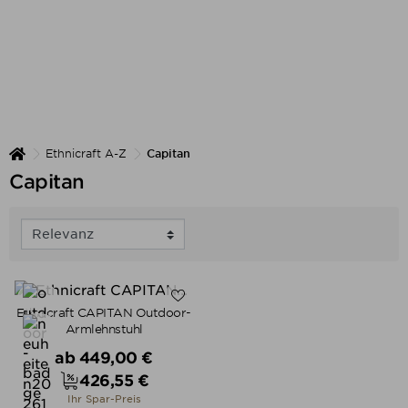
Ethnicraft A-Z
Capitan
Capitan
Ethnicraft CAPITAN Outdoor-
Armlehnstuhl
Verkaufspreis
ab
449,00 €
426,55 €
Preis
Ihr Spar-Preis