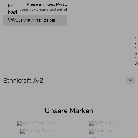
Preise inkl. ges. MwSt.
absolut versandkostenfrei
ALLE VARIANTEN ZEIGEN
1
-
1
v
1
A

Ethnicraft A-Z
Unsere Marken