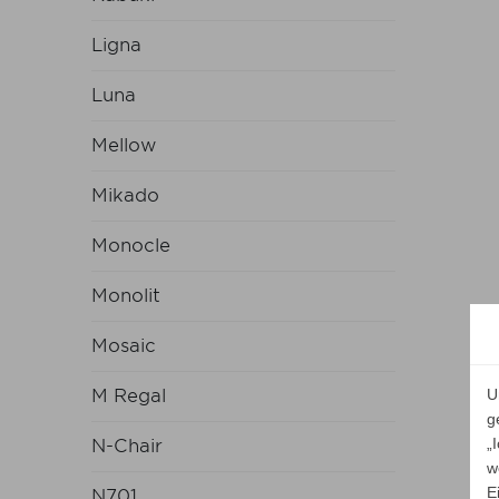
Ligna
Luna
Mellow
Mikado
Monocle
Monolit
Mosaic
M Regal
U
g
„
N-Chair
w
E
N701