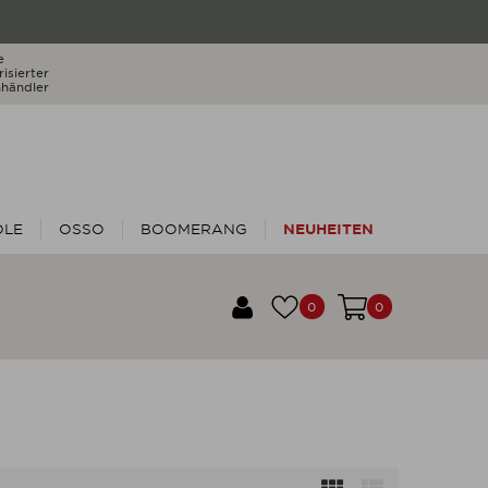
e
isierter
händler
DLE
OSSO
BOOMERANG
NEUHEITEN
0
0