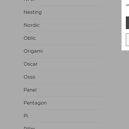
u
Nesting
Nordic
Oblic
Origami
Oscar
Osso
Panel
Pentagon
Pi
Pillar