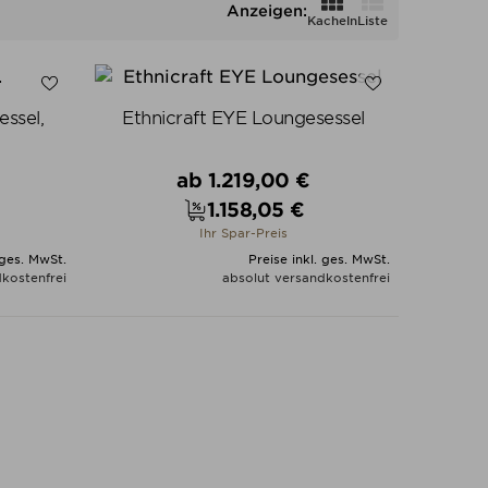
Anzeigen:
Kacheln
Liste
ssel,
Ethnicraft EYE Loungesessel
Verkaufspreis
ab
1.219,00 €
1.158,05 €
Preis
Ihr Spar-Preis
 ges. MwSt.
Preise inkl. ges. MwSt.
kostenfrei
absolut versandkostenfrei
N
ALLE VARIANTEN ZEIGEN