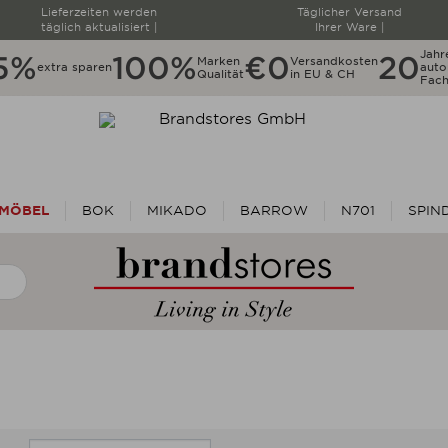
Lieferzeiten werden
Täglicher Versand
täglich aktualisiert |
Ihrer Ware |
Jahr
5%
100%
€0
20
Marken
Versandkosten
extra sparen
autor
Qualität
in EU & CH
Fach
MÖBEL
BOK
MIKADO
BARROW
N701
SPIN