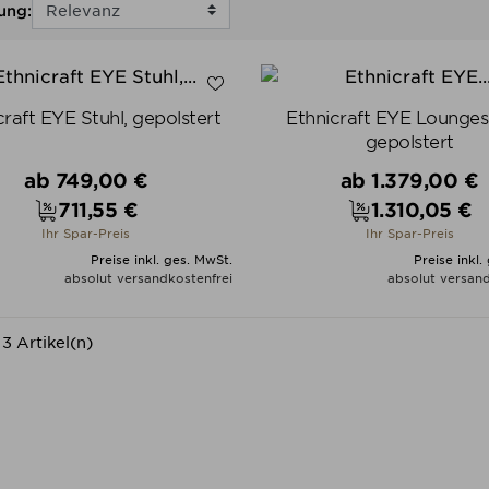
ung:
craft EYE Stuhl, gepolstert
Ethnicraft EYE Loungese
gepolstert
Verkaufspreis
Verkaufspreis
ab
749,00 €
ab
1.379,00 €
711,55 €
1.310,05 €
Preis
Preis
Ihr Spar-Preis
Ihr Spar-Preis
Preise inkl. ges. MwSt.
Preise inkl.
absolut versandkostenfrei
absolut versand
ALLE VARIANTEN ZEIGEN
ALLE VARIANTEN ZEIGE
 3 Artikel(n)