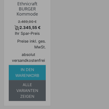
Ethnicraft
BURGER
Kommode
Verkaufspreis
2.469,00 €
2.345,55 €
Preis
Ihr Spar-Preis
Preise inkl. ges.
MwSt.
absolut
versandkostenfrei
IN DEN
WARENKORB
ALLE
VARIANTEN
ZEIGEN