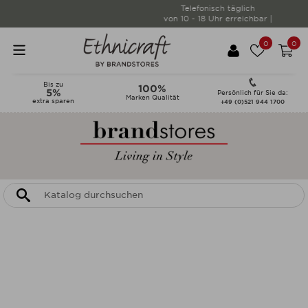
Telefonisch täglich
von 10 - 18 Uhr erreichbar |
0
0
Bis zu
100%
5%
Persönlich für Sie da:
Marken Qualität
extra sparen
+49 (0)521 944 1700