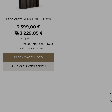
Ethnicraft SEQUENCE Tisch
Verkaufspreis
3.399,00 €
3.229,05 €
Preis
Ihr Spar-Preis
Preise inkl. ges. MwSt.
absolut versandkostenfrei
IN DEN WARENKORB
ALLE VARIANTEN ZEIGEN
1
-
1
v
1
A