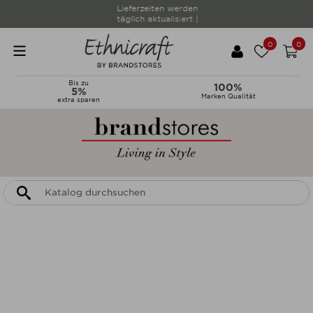
Lieferzeiten werden
täglich aktualisiert |
0
0
Bis zu
100%
5%
Marken Qualität
extra sparen