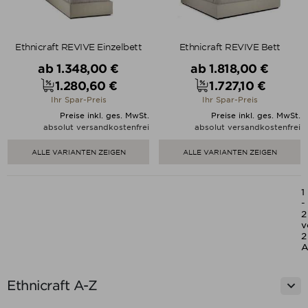
Ethnicraft REVIVE Einzelbett
Ethnicraft REVIVE Bett
Verkaufspreis
Verkaufspreis
ab
1.348,00 €
ab
1.818,00 €
1.280,60 €
1.727,10 €
Preis
Preis
Ihr Spar-Preis
Ihr Spar-Preis
Preise inkl. ges. MwSt.
Preise inkl. ges. MwSt.
absolut versandkostenfrei
absolut versandkostenfrei
ALLE VARIANTEN ZEIGEN
ALLE VARIANTEN ZEIGEN
1
-
2
v
2
A

Ethnicraft A-Z