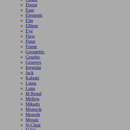
Donut
Ease
Elements
Elin
Ellipse
Eye
Flow
Figur
Frame
Geometric
Graphic
Grooves
Irregular
Jack
Kabuki
Ligna
Luna
M Regal
Mellow
Mikado
Monocle
Monolit
Mosaic
N-Chair