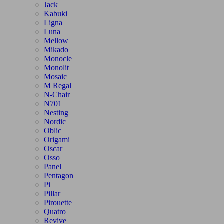
Jack
Kabuki
Ligna
Luna
Mellow
Mikado
Monocle
Monolit
Mosaic
M Regal
N-Chair
N701
Nesting
Nordic
Oblic
Origami
Oscar
Osso
Panel
Pentagon
Pi
Pillar
Pirouette
Quatro
Revive