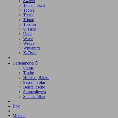
Swivel
Tablett-Tisch
Tabwa
Trestle
Tripod
Torsion
U Tisch
Unda
Wave
Weave
Whitebird
X-Tisch
Gartenmöbel

Stühle
Tische
Hocker | Bänke
Sessel | Sofas
Beistelltische
Sonnenliegen
Schutzhüllen
Bok
Mikado