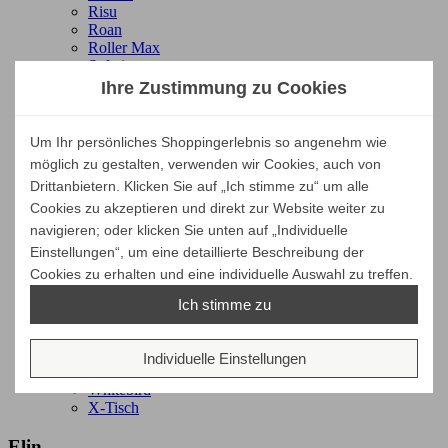
Risu
Roan
Roller Max
Safari
Shadow
Ihre Zustimmung zu Cookies
Sequence
Slice
Sono
Um Ihr persönliches Shoppingerlebnis so angenehm wie
Spindle
möglich zu gestalten, verwenden wir Cookies, auch von
Stability
Drittanbietern. Klicken Sie auf „Ich stimme zu“ um alle
Stairs
Cookies zu akzeptieren und direkt zur Website weiter zu
Swivel
Tablett-Tisch
navigieren; oder klicken Sie unten auf „Individuelle
Tabwa
Einstellungen“, um eine detaillierte Beschreibung der
Torsion
Cookies zu erhalten und eine individuelle Auswahl zu treffen.
Trestle
Tripod
Ich stimme zu
Unda
U Tisch
Wave
Individuelle Einstellungen
Weave
Whitebird
X-Tisch
Elin