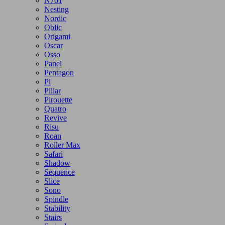
N701
Nesting
Nordic
Oblic
Origami
Oscar
Osso
Panel
Pentagon
Pi
Pillar
Pirouette
Quatro
Revive
Risu
Roan
Roller Max
Safari
Shadow
Sequence
Slice
Sono
Spindle
Stability
Stairs