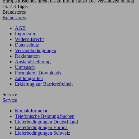
Europa kostenlos direkt bis zu Ihrem Haus! Die Versandzeit beträgt
ca. 2-3 Tage.
Brandstores
Brandstores
AGB
Impressum
Widerrufsrecht
Datenschutz
Versandbedingungen
Reklamation
Auslandslieferung
Umtausch
Formulare | Downloads
Zahlungsarten
Erklärung zur Barrierefreiheit
Service
Service
Kontaktformular
Telefonische Beratung buchen
Lieferbedingungen Deutschland
Lieferbedingungen Europa
Lieferbedingungen Schweiz