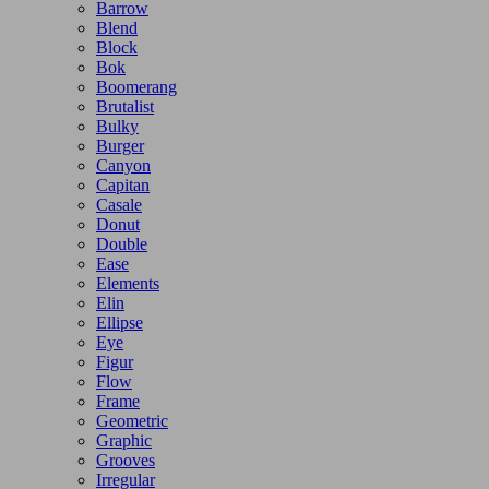
Barrow
Blend
Block
Bok
Boomerang
Brutalist
Bulky
Burger
Canyon
Capitan
Casale
Donut
Double
Ease
Elements
Elin
Ellipse
Eye
Figur
Flow
Frame
Geometric
Graphic
Grooves
Irregular