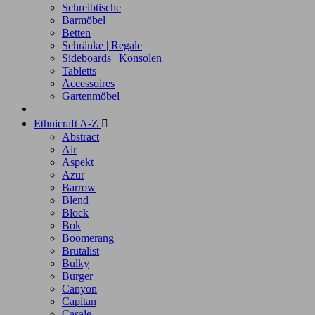
Schreibtische
Barmöbel
Betten
Schränke | Regale
Sideboards | Konsolen
Tabletts
Accessoires
Gartenmöbel
Ethnicraft A-Z

Abstract
Air
Aspekt
Azur
Barrow
Blend
Block
Bok
Boomerang
Brutalist
Bulky
Burger
Canyon
Capitan
Casale