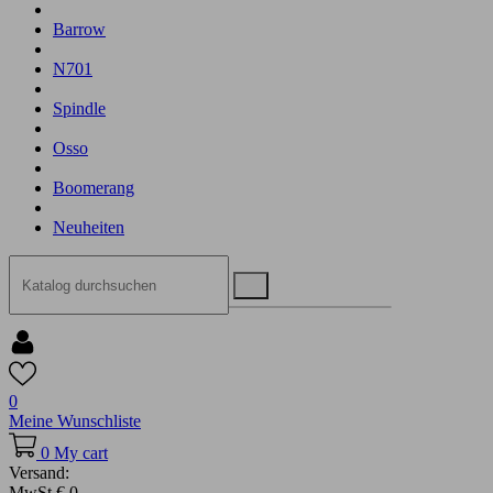
Barrow
N701
Spindle
Osso
Boomerang
Neuheiten
0
Meine Wunschliste
0
My cart
Versand:
MwSt
€ 0