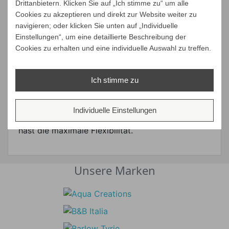
Drittanbietern. Klicken Sie auf „Ich stimme zu“ um alle
und per 1-Klick. In der App kann du deine
Cookies zu akzeptieren und direkt zur Website weiter zu
Zahlungsfrist auch gegen eine kleine Gebühr um
navigieren; oder klicken Sie unten auf „Individuelle
10, 30 oder 60 Tage verlängern oder deine
Einstellungen“, um eine detaillierte Beschreibung der
Rechnung in eine Finanzierung umwandeln.
Cookies zu erhalten und eine individuelle Auswahl zu treffen.
Ratenkauf
Ich stimme zu
Mit dem Klarna Ratenkauf kannst du deinen
Zahlungsplan an deine persönlichen Bedürfnisse
anpassen. Du kannst deine Kosten in feste oder
Individuelle Einstellungen
flexible Raten bis zu 24 Monate aufteilen. Du
hast die maximale Flexibilität.
Unsere Marken