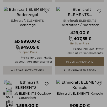
Ethnicraft ELEMENTS
Ethnicraft ELEMENTS
Bodenregal
Beistelltisch / Nachttisch
Verkaufspreis
429,00 €
407,55 €
Verkaufspreis
ab
999,00 €
Preis
Ihr Spar-Preis
949,05 €
Preis
Preise inkl. ges. MwSt.
Ihr Spar-Preis
absolut versandkostenfrei
Preise inkl. ges. MwSt.
absolut versandkostenfrei
IN DEN WARENKORB
ALLE VARIANTEN ZEIGEN
ALLE VARIANTEN ZEIGEN
Ethnicraft ELEMENTS Outdoor-
Ethnicraft ELEMENTS Konsole
Couchtisch
Verkaufspreis
Verkaufspreis
1.599,00 €
909,00 €