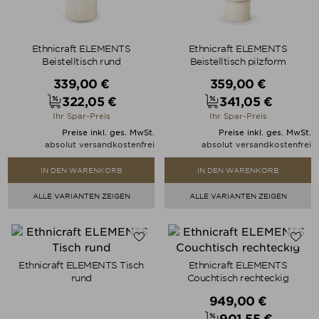
Ethnicraft ELEMENTS
Ethnicraft ELEMENTS
Beistelltisch rund
Beistelltisch pilzform
Verkaufspreis
Verkaufspreis
339,00 €
359,00 €
322,05 €
341,05 €
Preis
Preis
Ihr Spar-Preis
Ihr Spar-Preis
Preise inkl. ges. MwSt.
Preise inkl. ges. MwSt.
absolut versandkostenfrei
absolut versandkostenfrei
IN DEN WARENKORB
IN DEN WARENKORB
ALLE VARIANTEN ZEIGEN
ALLE VARIANTEN ZEIGEN
Ethnicraft ELEMENTS Tisch
Ethnicraft ELEMENTS
rund
Couchtisch rechteckig
Verkaufspreis
949,00 €
901,55 €