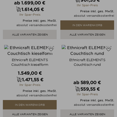
Verkaufspreis
ab
1.699,00 €
Preis
Ihr Spar-Preis
1.614,05 €
Preis
Preise inkl. ges. MwSt.
Ihr Spar-Preis
absolut versandkostenfrei
Preise inkl. ges. MwSt.
absolut versandkostenfrei
IN DEN WARENKORB
ALLE VARIANTEN ZEIGEN
ALLE VARIANTEN ZEIGEN
Ethnicraft ELEMENTS
Ethnicraft ELEMENTS
Couchtisch kieselform
Couchtisch rund
Verkaufspreis
1.549,00 €
1.471,55 €
Verkaufspreis
Preis
ab
589,00 €
Ihr Spar-Preis
559,55 €
Preis
Preise inkl. ges. MwSt.
Ihr Spar-Preis
absolut versandkostenfrei
Preise inkl. ges. MwSt.
absolut versandkostenfrei
IN DEN WARENKORB
ALLE VARIANTEN ZEIGEN
ALLE VARIANTEN ZEIGEN