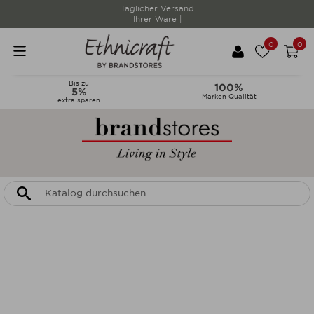
Lieferzeiten werden
täglich aktualisiert |
0
0
Bis zu
100%
5%
Marken Qualität
extra sparen