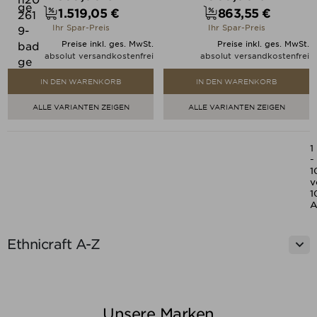
1.519,05 €
863,55 €
Preis
Preis
Ihr Spar-Preis
Ihr Spar-Preis
Preise inkl. ges. MwSt.
Preise inkl. ges. MwSt.
absolut versandkostenfrei
absolut versandkostenfrei
IN DEN WARENKORB
IN DEN WARENKORB
ALLE VARIANTEN ZEIGEN
ALLE VARIANTEN ZEIGEN
1
-
1
v
1
A

Ethnicraft A-Z
Unsere Marken