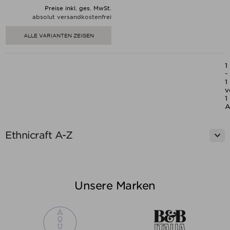
Preise inkl. ges. MwSt.
absolut versandkostenfrei
ALLE VARIANTEN ZEIGEN
1
-
1
v
1
A

Ethnicraft A-Z
Unsere Marken