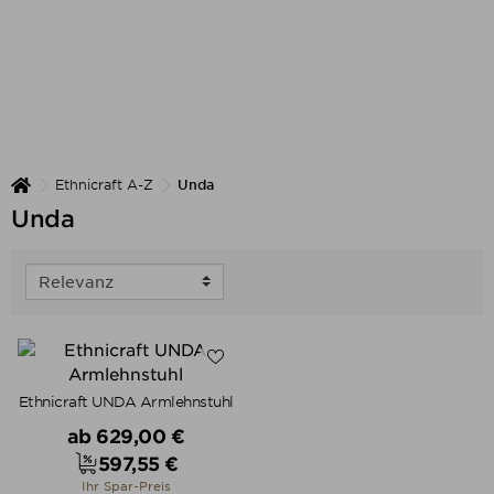
Ethnicraft A-Z
Unda
Unda
Ethnicraft UNDA Armlehnstuhl
Verkaufspreis
ab
629,00 €
597,55 €
Preis
Ihr Spar-Preis