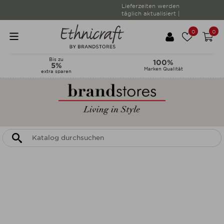
Lieferzeiten werden
täglich aktualisiert |
0
0
Bis zu
100%
5%
Marken Qualität
extra sparen