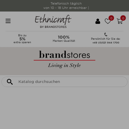
Telefonisch täglich
von 10 - 18 Uhr erreichbar |
0
0
Bis zu
100%
5%
Persönlich für Sie da:
Marken Qualität
extra sparen
+49 (0)521 944 1700