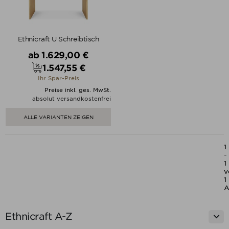
Ethnicraft U Schreibtisch
Verkaufspreis
ab
1.629,00 €
1.547,55 €
Preis
Ihr Spar-Preis
Preise inkl. ges. MwSt.
absolut versandkostenfrei
ALLE VARIANTEN ZEIGEN
1
-
1
v
1
A

Ethnicraft A-Z