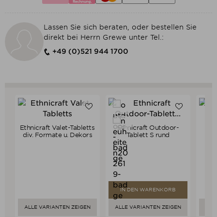
Lassen Sie sich beraten, oder bestellen Sie
direkt bei Herrn Grewe unter Tel.:
+49 (0)521 944 1700
Ethnicraft Valet-Tabletts
Ethnicraft Outdoor-
Et
Verkaufspreis
Verkaufspreis
ab
69,00 €
199,00 €
div. Formate u. Dekors
Tablett S rund
65,55 €
189,05 €
Preis
Preis
IN DEN WARENKORB
ALLE VARIANTEN ZEIGEN
ALLE VARIANTEN ZEIGEN
ALL