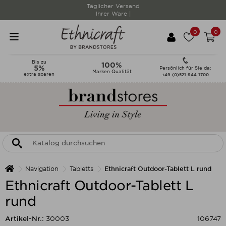
Täglicher Versand
Ihrer Ware |
0
0
Bis zu
100%
5%
Persönlich für Sie da:
Marken Qualität
extra sparen
+49 (0)521 944 1700
Navigation
Tabletts
Ethnicraft Outdoor-Tablett L rund
Ethnicraft Outdoor-Tablett L
rund
Artikel-Nr.:
30003
106747