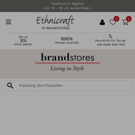
Telefonisch täglich
von 10 - 18 Uhr erreichbar |
0
0
Bis zu
100%
5%
Persönlich für Sie da:
Marken Qualität
extra sparen
+49 (0)521 944 1700