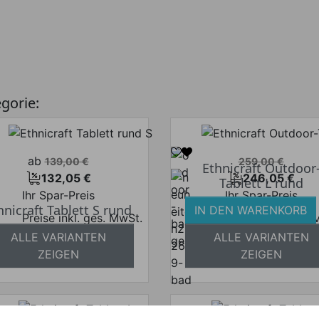
egorie:
Verkaufspreis
Verkaufspreis
ab
139,00 €
259,00 €
Ethnicraft Outdoor
132,05 €
246,05 €
Tablett L rund
Preis
Preis
Ihr Spar-Preis
Ihr Spar-Preis
hnicraft Tablett S rund
IN DEN WARENKORB
Preise inkl. ges. MwSt.
Preise inkl. ges.
ALLE VARIANTEN
ALLE VARIANTEN
bsolut versandkostenfrei
absolut versandkosten
ZEIGEN
ZEIGEN