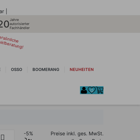
ar |
Jahre
20
autorisierter
Fachhändler
ersönliche
uktberatung!
E
OSSO
BOOMERANG
NEUHEITEN
0
0
-5%
Preise inkl. ges. MwSt.
