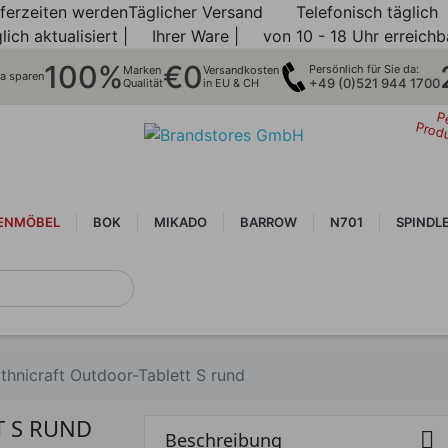
eferzeiten werden
Täglicher Versand
Telefonisch täglich
lich aktualisiert |
Ihrer Ware |
von 10 - 18 Uhr erreichb
100%
€0
Persönlich für Sie da:
Marken
Versandkosten
ra sparen
+49 (0)521 944 1700
Qualität
in EU & CH
P
Prod
ENMÖBEL
BOK
MIKADO
BARROW
N701
SPINDL
thnicraft Outdoor-Tablett S rund
T S RUND

Beschreibung