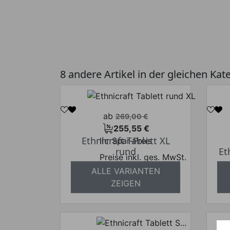
8 andere Artikel in der gleichen Kat
Verkaufspreis
ab
269,00 €
255,55 €
Preis
Ethnicraft Tablett XL
Ihr Spar-Preis
rund
Et
Preise inkl. ges. MwSt.
ALLE VARIANTEN
absolut versandkostenfrei
a
ZEIGEN