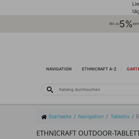
Li
täg
5%
Bis zu
ext
NAVIGATION
ETHNICRAFT A-Z
GART
Startseite
Navigation
Tabletts
E
ETHNICRAFT OUTDOOR-TABLET