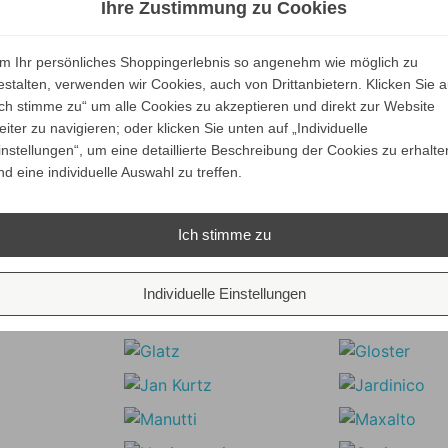
Ihre Zustimmung zu Cookies
Verkaufspreis
Verkaufspreis
ab
ab
169,00 €
139,00 €
Ethnicraft Tablett L
160,55 €
132,05 €
quadratisch
Ethnicraft Tablett L r
Preis
Preis
m Ihr persönliches Shoppingerlebnis so angenehm wie möglich zu
Ihr Spar-Preis
Ihr Spar-Preis
estalten, verwenden wir Cookies, auch von Drittanbietern. Klicken Sie a
ALLE VARIANTEN
ALLE VARIANTEN
Preise inkl. ges. MwSt.
Preise inkl. ges.
Ich stimme zu“ um alle Cookies zu akzeptieren und direkt zur Website
ZEIGEN
ZEIGEN
eiter zu navigieren; oder klicken Sie unten auf „Individuelle
bsolut versandkostenfrei
absolut versandkosten
instellungen“, um eine detaillierte Beschreibung der Cookies zu erhalte
nd eine individuelle Auswahl zu treffen.
Unsere Marken
Ich stimme zu
Individuelle Einstellungen