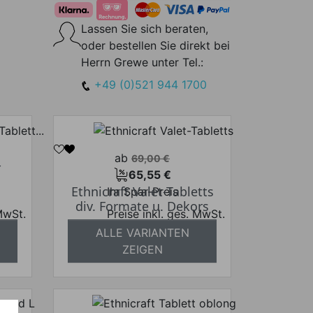
Lassen Sie sich beraten,
oder bestellen Sie direkt bei
Herrn Grewe unter Tel.:
+49 (0)521 944 1700
Verkaufspreis
ab
69,00 €
-
65,55 €
Preis
Ethnicraft Valet-Tabletts
Ihr Spar-Preis
div. Formate u. Dekors
 MwSt.
Preise inkl. ges. MwSt.
ALLE VARIANTEN
frei
absolut versandkostenfrei
ZEIGEN