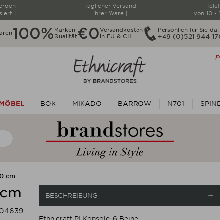
werden
Täglicher Versand
Tele
siert |
Ihrer Ware |
von 10 - 
100%
€0
Marken
Versandkosten
Persönlich für Sie da:
aren
Qualität
in EU & CH
+49 (0)521 944 1
MÖBEL
BOK
MIKADO
BARROW
N701
SPIN
40 cm
 cm

BESCHREIBUNG
104639
Ethnicraft PI Konsole, 6 Beine