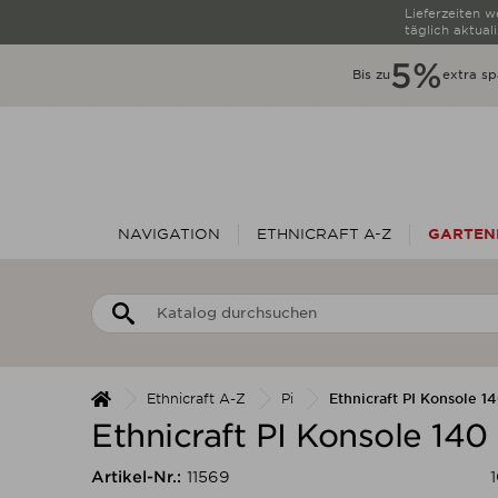
Lieferzeiten 
täglich aktuali
5%
Bis zu
extra sp
NAVIGATION
ETHNICRAFT A-Z
GARTEN
Ethnicraft A-Z
Pi
Ethnicraft PI Konsole 1
Ethnicraft PI Konsole 140
Artikel-Nr.:
11569