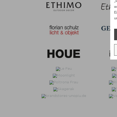
„
w
E
u