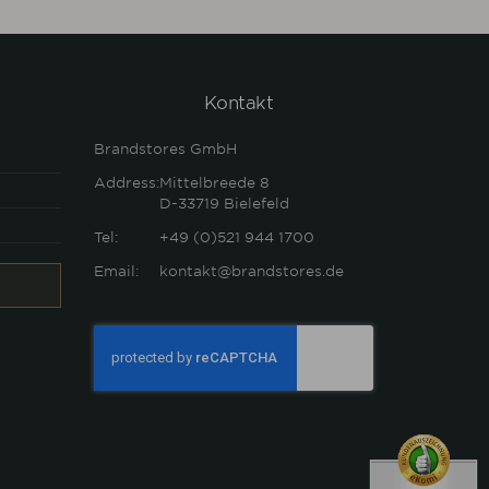
Kontakt
Brandstores GmbH
Address:
Mittelbreede 8
D-33719
Bielefeld
Tel:
+49 (0)521 944 1700
Email:
kontakt@brandstores.de
Anti-spam verification field