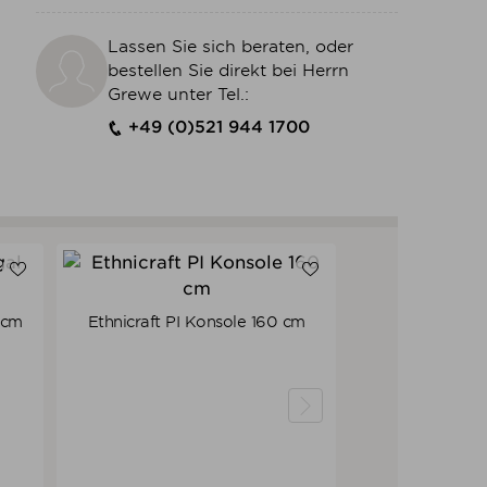
Lassen Sie sich beraten, oder
bestellen Sie direkt bei Herrn
Grewe unter Tel.:
+49 (0)521 944 1700
 cm
Ethnicraft PI Konsole 160 cm
Verkaufspreis
739,00 €
702,05 €
Preis