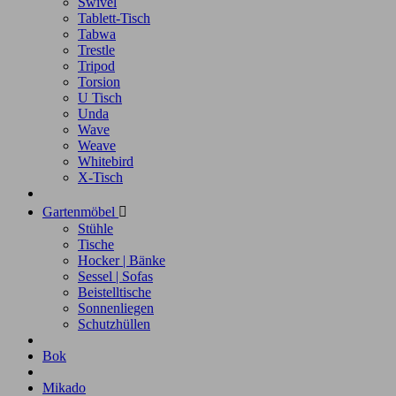
Swivel
Tablett-Tisch
Tabwa
Trestle
Tripod
Torsion
U Tisch
Unda
Wave
Weave
Whitebird
X-Tisch
Gartenmöbel

Stühle
Tische
Hocker | Bänke
Sessel | Sofas
Beistelltische
Sonnenliegen
Schutzhüllen
Bok
Mikado