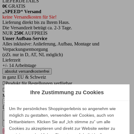
LIEFERDETAILS
0€
GRATIS
„SPEED“ Versand
keine Versandkosten für Sie!
Lieferung direkt bis zu Ihrem Haus.
Die Versandzeit beträgt ca. 2-3 Tage.
NUR
250€
AUFPREIS
Unser Aufbau-Service
Alles inklusive: Anlieferung, Aufbau, Montage und
Verpackungsentsorgung
(zZt. nur in D, AT, NL möglich)
Lieferzeit
+/- 14 Arbeitstage
absolut versandkostenfrei
in ganz EU & Schweiz

Produkt für Bestellungen verfügbar

Produkt für Bestellungen verfügbar
Ihre Zustimmung zu Cookies
Menge
Das Produkt in der Ausführung ist wieder lieferbar ab dem
Um Ihr persönliches Shoppingerlebnis so angenehm wie
möglich zu gestalten, verwenden wir Cookies, auch von
Zubehör auswählen
Schließen
In den Warenkorb
Drittanbietern. Klicken Sie auf „Ich stimme zu“ um alle
Cookies zu akzeptieren und direkt zur Website weiter zu