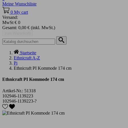
Meine Wunschliste
0
My cart
Versand:
MwSt
€ 0
Gesamt:
0,00 €
(inkl. MwSt.)
zum Warenkorb
Startseite
Ethnicraft A-Z
Pi
Ethnicraft PI Kommode 174 cm
Ethnicraft PI Kommode 174 cm
Artikel-Nr.:
51318
102946-1139223
102946-1139223-?