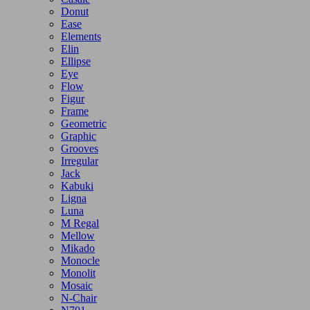
Donut
Ease
Elements
Elin
Ellipse
Eye
Flow
Figur
Frame
Geometric
Graphic
Grooves
Irregular
Jack
Kabuki
Ligna
Luna
M Regal
Mellow
Mikado
Monocle
Monolit
Mosaic
N-Chair