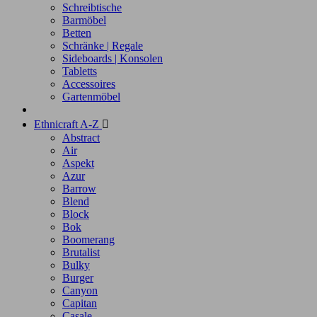
Schreibtische
Barmöbel
Betten
Schränke | Regale
Sideboards | Konsolen
Tabletts
Accessoires
Gartenmöbel
Ethnicraft A-Z

Abstract
Air
Aspekt
Azur
Barrow
Blend
Block
Bok
Boomerang
Brutalist
Bulky
Burger
Canyon
Capitan
Casale