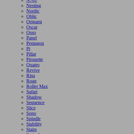
N701
Nesting
Nordic
Oblic
Origami
Oscar
Osso
Panel
Pentagon
Pi
Pillar
Pirouette
Quatro
Revive
Risu
Roan
Roller Max
Safari
Shadow
Sequence
Slice
Sono
Spindle
Stability
Stairs