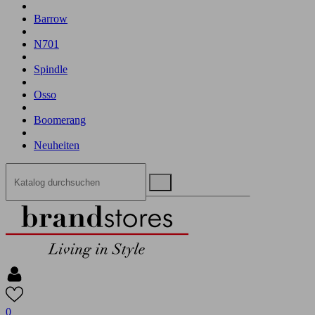
Barrow
N701
Spindle
Osso
Boomerang
Neuheiten
0