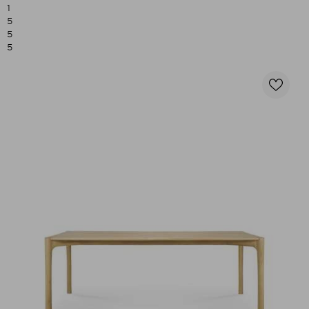
1
5
5
5