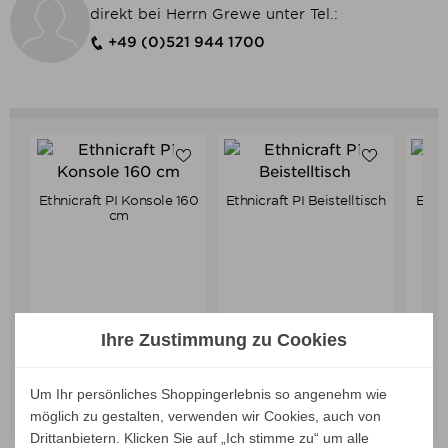
direkt bei Herrn Grewe unter Tel.:
+49 (0)521 944 1700
Ethnicraft PI Konsole 160
Ethnicraft PI Beistelltisch
Ethn
Verkaufspreis
Verkaufspreis
739,00 €
ab
359,00 €
cm
702,05 €
341,05 €
Preis
Preis
Ihre Zustimmung zu Cookies
IN DEN WARENKORB
Um Ihr persönliches Shoppingerlebnis so angenehm wie
ALLE VARIANTEN ZEIGEN
ALLE VARIANTEN ZEIGEN
ALL
möglich zu gestalten, verwenden wir Cookies, auch von
Drittanbietern. Klicken Sie auf „Ich stimme zu“ um alle