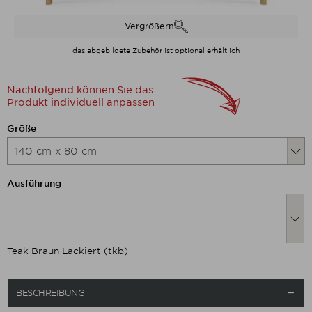
Vergrößern
das abgebildete Zubehör ist optional erhältlich
Nachfolgend können Sie das
Produkt individuell anpassen
Nachfolgend können Sie das Produkt
Größe
Nachfolgend können Sie das Produkt
Ausführung
Teak Braun Lackiert (tkb)
BESCHREIBUNG
