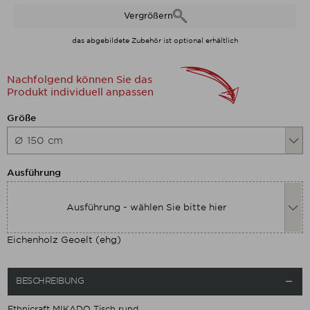
Vergrößern
das abgebildete Zubehör ist optional erhältlich
Nachfolgend können Sie das
Produkt individuell anpassen
Nachfolgend können Sie das Produkt
Größe
Nachfolgend können Sie das Produkt
Ausführung
Ausführung - wählen Sie bitte hier
Eichenholz Geoelt (ehg)
BESCHREIBUNG

Ethnicraft MIKADO Tisch rund