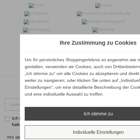
Ihre Zustimmung zu Cookies
Um Ihr persönliches Shoppingerlebnis so angenehm wie m
gestalten, verwenden wir Cookies, auch von Drittanbietern.
„Ich stimme zu“ um alle Cookies zu akzeptieren und direkt
weiter zu navigieren; oder klicken Sie unten auf „Individuel
Newsletter
Einstellungen“, um eine detaillierte Beschreibung der Cook
und eine individuelle Auswahl zu treffen.
Abonnieren
Ich stimme zu
Ich bestätige, dass ich die
gelesen
Datenschutzerklärung
habe.
Individuelle Einstellungen
Mit dem Klicken auf "Abonnieren" stimmen Sie zu, dass wir