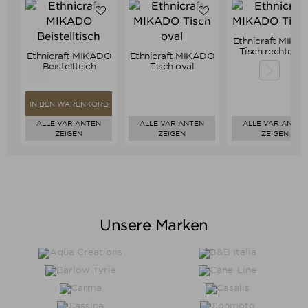
Ethnicraft MIKA
Verkaufspreis
ab
2.809,00 €
Tisch rechtecki
Ethnicraft MIKADO
Ethnicraft MIKADO
2.668,55 €
Verkaufspreis
Verkaufspreis
319,00 €
ab
4.029,00 €
Preis
Beistelltisch
Tisch oval
303,05 €
3.827,55 €
Preis
Preis
IN DEN WARENKORB
ALLE VARIANTEN
ALLE VARIANTEN
ALLE VARIANTEN
ZEIGEN
ZEIGEN
ZEIGEN
Unsere Marken