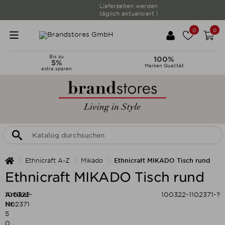
Lieferzeiten werden
täglich aktualisiert |
0
0
Bis zu
100%
5%
Marken Qualität
extra sparen
Ethnicraft A-Z
Mikado
Ethnicraft MIKADO Tisch rund
Ethnicraft MIKADO Tisch rund
Artikel-
100322-
100322-1102371-?
Nr.:
1102371
5
0