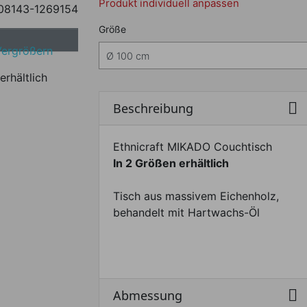
Produkt individuell anpassen
08143-1269154
Nachfolgend können Sie da
Größe
Vergrößern
erhältlich

Beschreibung
Ethnicraft MIKADO Couchtisch
In 2 Größen erhältlich
Tisch aus massivem Eichenholz,
behandelt mit Hartwachs-Öl

Abmessung