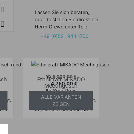

Lassen Sie sich beraten,
oder bestellen Sie direkt bei

Herrn Grewe unter Tel.:
+49 (0)521 944 1700
Verkaufspreis
ab
5.000,00 €
sch
Ethnicraft MIKADO
4.750,00 €
Meetingtisch
Preis
Ihr Spar-Preis
ALLE VARIANTEN
 MwSt.
Preise inkl. ges. MwSt.
ZEIGEN
frei
absolut versandkostenfrei