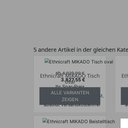
5 andere Artikel in der gleichen Kat
Verkaufspreis
ab
4.029,00 €
Ethnicraft MIKADO Tisch
Et
3.827,55 €
oval
Preis
Ihr Spar-Preis
ALLE VARIANTEN
Preise inkl. ges. MwSt.
ZEIGEN
absolut versandkostenfrei
a