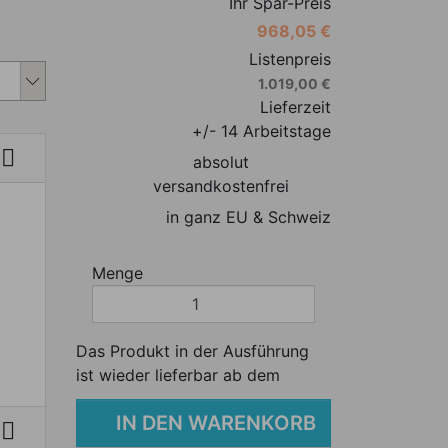
Ihr Spar-Preis
968,05 €
s Produkt individuell anpassen
Listenpreis
1.019,00 €
Lieferzeit
+/- 14 Arbeitstage

absolut
versandkostenfrei
in ganz EU & Schweiz
Menge
Das Produkt in der Ausführung
ist wieder lieferbar ab dem
IN DEN WARENKORB
