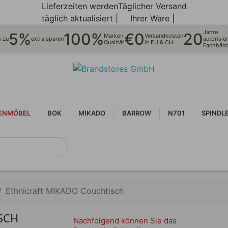
Lieferzeiten werden
Täglicher Versand
täglich aktualisiert |
Ihrer Ware |
Jahre
5%
100%
€0
20
Marken
Versandkosten
s zu
extra sparen
autorisier
Qualität
in EU & CH
Fachhänd
ENMÖBEL
BOK
MIKADO
BARROW
N701
SPINDL
Ethnicraft MIKADO Couchtisch
SCH
Nachfolgend können Sie das