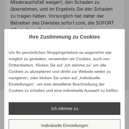
Missbrauchsfall weigert, den Schaden zu
übernehmen, und im Ergebnis Sie den Schaden
zu tragen haben. Vorsorglich hat daher der
Betreiber des Dienstes sofort.com, die SOFORT
AG, zu Ihren Gunsten eine Versicherung
abgeschlossen, die Schäden bei Missbrauch nach
Ihre Zustimmung zu Cookies
Maßgabe der unter diesem Link
wiedergegebenen Versicherungsbedingungen
Um Ihr persönliches Shoppingerlebnis so angenehm wie
ersetzt. Hierdurch werden Sie im Rahmen des
möglich zu gestalten, verwenden wir Cookies, auch von
Versicherungsumfanges vor etwaigen
Drittanbietern. Klicken Sie auf „Ich stimme zu“ um alle
Haftungsrisiken geschützt.
Cookies zu akzeptieren und direkt zur Website weiter zu
navigieren; oder klicken Sie unten auf „Individuelle
Einstellungen“, um eine detaillierte Beschreibung der
Cookies zu erhalten und eine individuelle Auswahl zu treffen.
Unsere Marken
Ich stimme zu
Individuelle Einstellungen