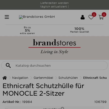
Lieferzeiten werden
täglich aktualisiert |
0
0
Bis zu
100%
5%
Marken Qualität
extra sparen
Navigation
Gartenmöbel
Schutzhüllen
Ethnicraft Schu
Ethnicraft Schutzhülle für
MONOCLE 2-Sitzer
Artikel-Nr.:
19984
106799