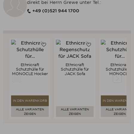
direkt bei Herrn Grewe unter Tel.:
+49 (0)521 944 1700
Ethnicraft
Ethnicraft
Ethnicraft
Verkaufspreis
Verkaufspreis
Verkaufspre
79,00 €
ab
209,00 €
79,00 €
Schutzhülle für
Schutzhülle für
Schutzhülle für
75,05 €
198,55 €
75,05 €
MONOCLE Hocker
JACK Sofa
MONOCLE
Preis
Preis
Preis
Couchtisch
IN DEN WARENKORB
IN DEN WARENKO
ALLE VARIANTEN
ALLE VARIANTEN
ALLE VARIANTEN
ZEIGEN
ZEIGEN
ZEIGEN