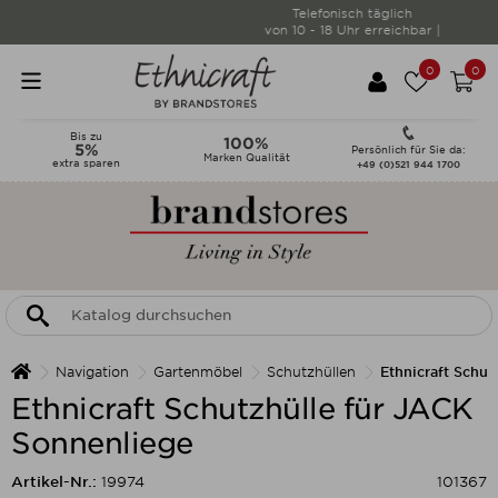
Telefonisch täglich
von 10 - 18 Uhr erreichbar |
0
0
Bis zu
100%
5%
Persönlich für Sie da:
Marken Qualität
extra sparen
+49 (0)521 944 1700
Navigation
Gartenmöbel
Schutzhüllen
Ethnicraft Schu
Ethnicraft Schutzhülle für JACK
Sonnenliege
Artikel-Nr.:
19974
101367