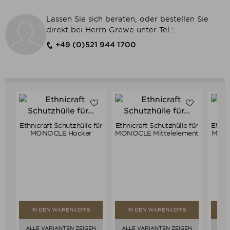
Lassen Sie sich beraten, oder bestellen Sie
direkt bei Herrn Grewe unter Tel.:
+49 (0)521 944 1700
Ethnicraft Schutzhülle für
Ethnicraft Schutzhülle für
Ethni
Verkaufspreis
Verkaufspreis
79,00 €
99,00 €
MONOCLE Hocker
MONOCLE Mittelelement
MONO
75,05 €
94,05 €
Preis
Preis
IN DEN WARENKORB
IN DEN WARENKORB
I
ALLE VARIANTEN ZEIGEN
ALLE VARIANTEN ZEIGEN
ALL