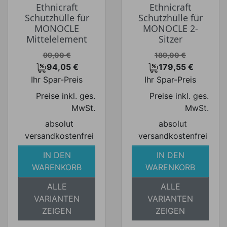
Ethnicraft
Ethnicraft
Schutzhülle für
Schutzhülle für
MONOCLE
MONOCLE 2-
Mittelelement
Sitzer
Verkaufspreis
Verkaufspreis
99,00 €
189,00 €
94,05 €
179,55 €
Preis
Preis
Ihr Spar-Preis
Ihr Spar-Preis
Preise inkl. ges.
Preise inkl. ges.
MwSt.
MwSt.
absolut
absolut
versandkostenfrei
versandkostenfrei
IN DEN
IN DEN
WARENKORB
WARENKORB
ALLE
ALLE
VARIANTEN
VARIANTEN
ZEIGEN
ZEIGEN