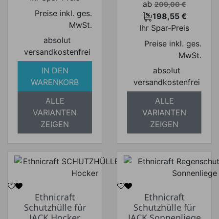
Verkaufspreis
ab
209,00 €
Preise inkl. ges.
198,55 €
Preis
MwSt.
Ihr Spar-Preis
absolut
Preise inkl. ges.
versandkostenfrei
MwSt.
IN DEN
absolut
WARENKORB
versandkostenfrei
ALLE
ALLE
VARIANTEN
VARIANTEN
ZEIGEN
ZEIGEN
Ethnicraft
Ethnicraft
Schutzhülle für
Schutzhülle für
JACK Hocker
JACK Sonnenliege