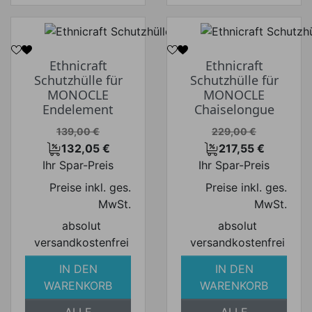
Ethnicraft
Ethnicraft
Schutzhülle für
Schutzhülle für
MONOCLE
MONOCLE
Endelement
Chaiselongue
Verkaufspreis
Verkaufspreis
139,00 €
229,00 €
132,05 €
217,55 €
Preis
Preis
Ihr Spar-Preis
Ihr Spar-Preis
Preise inkl. ges.
Preise inkl. ges.
MwSt.
MwSt.
absolut
absolut
versandkostenfrei
versandkostenfrei
IN DEN
IN DEN
WARENKORB
WARENKORB