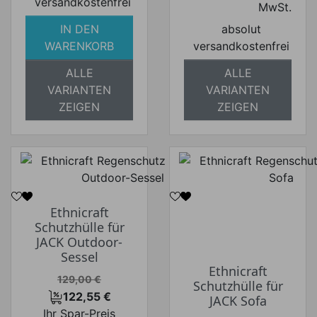
versandkostenfrei
MwSt.
IN DEN
absolut
WARENKORB
versandkostenfrei
ALLE
ALLE
VARIANTEN
VARIANTEN
ZEIGEN
ZEIGEN
Ethnicraft
Schutzhülle für
JACK Outdoor-
Sessel
Ethnicraft
Verkaufspreis
129,00 €
Schutzhülle für
122,55 €
JACK Sofa
Preis
Ihr Spar-Preis