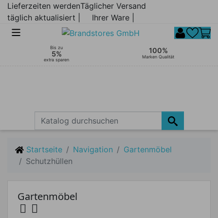
Lieferzeiten werden
Täglicher Versand
täglich aktualisiert |
Ihrer Ware |
Bis zu
100%
5%
Marken Qualität
extra sparen
Startseite
Navigation
Gartenmöbel
Schutzhüllen
Gartenmöbel

