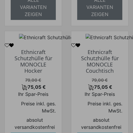
ALLE
ALLE
VARIANTEN
VARIANTEN
ZEIGEN
ZEIGEN
Ethnicraft
Ethnicraft
Schutzhülle für
Schutzhülle für
MONOCLE
MONOCLE
Hocker
Couchtisch
Verkaufspreis
Verkaufspreis
79,00 €
79,00 €
75,05 €
75,05 €
Preis
Preis
Ihr Spar-Preis
Ihr Spar-Preis
Preise inkl. ges.
Preise inkl. ges.
MwSt.
MwSt.
absolut
absolut
versandkostenfrei
versandkostenfrei