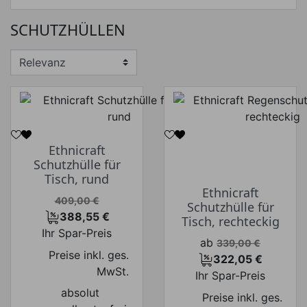
SCHUTZHÜLLEN
Ethnicraft
Schutzhülle für
Tisch, rund
Ethnicraft
Verkaufspreis
409,00 €
Schutzhülle für
388,55 €
Tisch, rechteckig
Preis
Ihr Spar-Preis
Verkaufspreis
ab
339,00 €
Preise inkl. ges.
322,05 €
Preis
MwSt.
Ihr Spar-Preis
absolut
Preise inkl. ges.