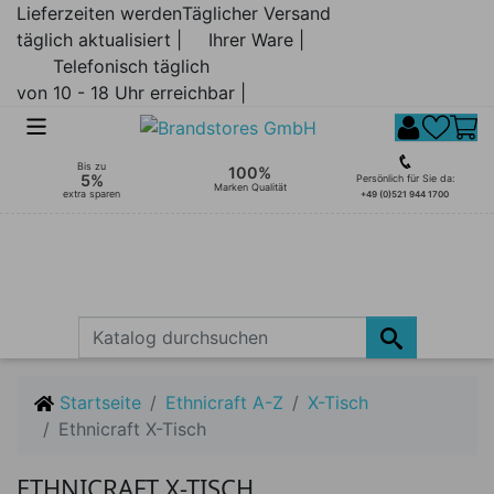
Lieferzeiten werden
Täglicher Versand
täglich aktualisiert |
Ihrer Ware |
Telefonisch täglich
von 10 - 18 Uhr erreichbar |
Bis zu
100%
5%
Persönlich für Sie da:
Marken Qualität
extra sparen
+49 (0)521 944 1700
Startseite
Ethnicraft A-Z
X-Tisch
Ethnicraft X-Tisch
ETHNICRAFT X-TISCH