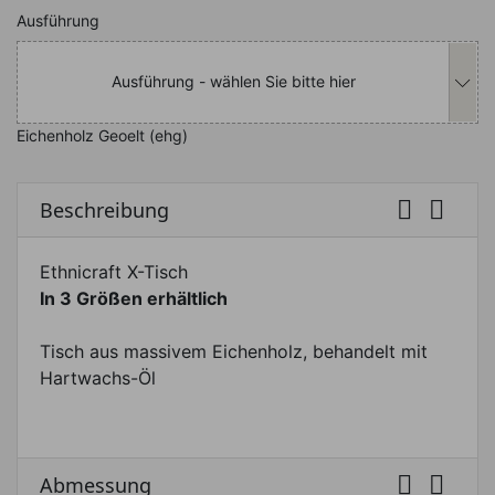
Nachfolgend können Sie das Produkt i
Ausführung
Ausführung - wählen Sie bitte hier
Eichenholz Geoelt (ehg)


Beschreibung
Ethnicraft X-Tisch
In 3 Größen erhältlich
Tisch aus massivem Eichenholz, behandelt mit
Hartwachs-Öl


Abmessung