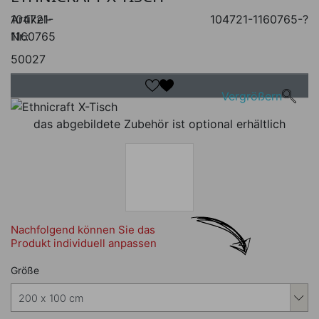
Artikel-
104721-
104721-1160765-?
Nr.:
1160765
50027
Vergrößern
das abgebildete Zubehör ist optional erhältlich
Nachfolgend können Sie das
Produkt individuell anpassen
Nachfolgend können Sie das Produkt i
Größe