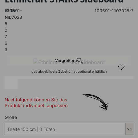
Artikel-
100591-
100591-1107028-?
Nr.:
1107028
5
0
7
6
3
Vergrößern
das abgebildete Zubehör ist optional erhältlich
Nachfolgend können Sie das
Produkt individuell anpassen
Nachfolgend können Sie das Produkt i
Größe