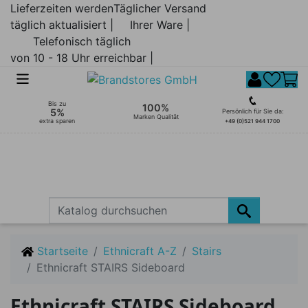
Lieferzeiten werden
Täglicher Versand
täglich aktualisiert |
Ihrer Ware |
Telefonisch täglich
von 10 - 18 Uhr erreichbar |
Bis zu
100%
5%
Persönlich für Sie da:
Marken Qualität
extra sparen
+49 (0)521 944 1700
Startseite
Ethnicraft A-Z
Stairs
Ethnicraft STAIRS Sideboard
Ethnicraft STAIRS Sideboard