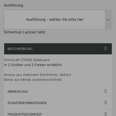
Nachfolgend können Sie das Produkt i
Ausführung
Ausführung - wählen Sie bitte hier
Eichenholz Lackiert (ehl)
BESCHREIBUNG

Ethnicraft STAIRS Sideboard
In 2 Größen und 2 Farben erhältlich
Korpus aus massivem Eichenholz, lackiert
Beine aus Metall, pulverbeschichtet
ABMESSUNG

ZUSATZINFORMATIONEN

PRODUKTSICHERHEIT
