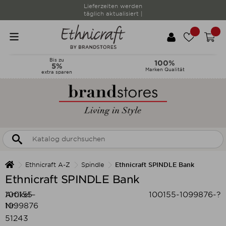
Lieferzeiten werden
täglich aktualisiert |
Bis zu
100%
5%
Marken Qualität
extra sparen
Ethnicraft A-Z
Spindle
Ethnicraft SPINDLE Bank
Ethnicraft SPINDLE Bank
Artikel-
100155-
100155-1099876-?
Nr.:
1099876
51243