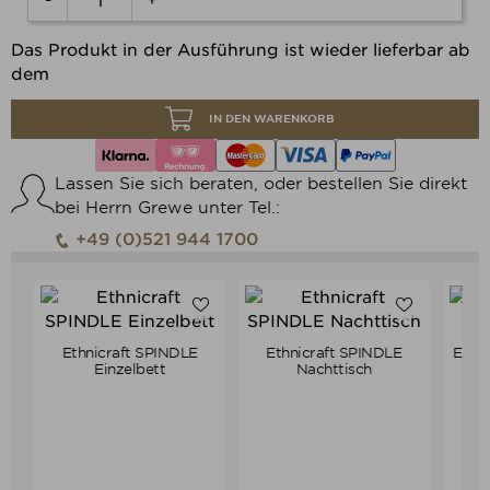
-
+
Das Produkt in der Ausführung ist wieder lieferbar ab
dem
IN DEN WARENKORB
Lassen Sie sich beraten, oder bestellen Sie direkt
bei Herrn Grewe unter Tel.:
+49 (0)521 944 1700
Ethnicraft SPINDLE
Ethnicraft SPINDLE
Ethni
Verkaufspreis
Verkaufspreis
ab
1.559,00 €
ab
649,00 €
Einzelbett
Nachttisch
1.481,05 €
616,55 €
Preis
Preis