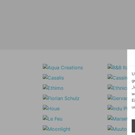
U
g
„
w
E
u