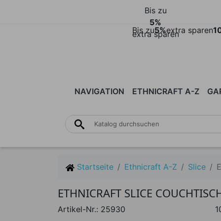
Bis zu
5%
Bis zu
5%
extra sparen
1
extra sparen
NAVIGATION
ETHNICRAFT A-Z
GA
STÜHLE
TISCHE
ABSTRACT
SESSEL
AIR
SOFA
A
S
Startseite
Ethnicraft A-Z
Slice
E
ETHNICRAFT SLICE COUCHTISC
Artikel-Nr.:
25930
1