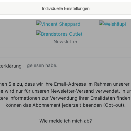
Individuelle Einstellungen
Newsletter
gelesen habe.
erklärung
men Sie zu, dass wir Ihre Email-Adresse im Rahmen unser
e wird nur für unseren Newsletter-Versand verwendet. In un
ere Informationen zur Verwendung Ihrer Emaildaten finden 
können das Abonnement jederzeit beenden (Opt-out).
Wie melde ich mich ab?