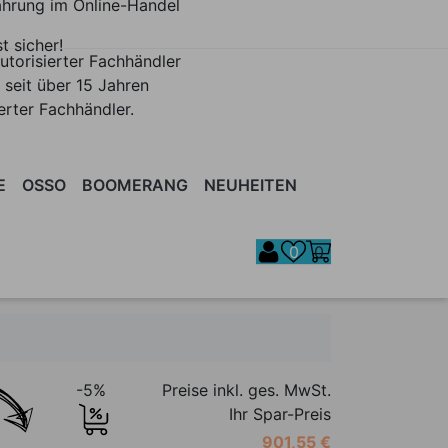
ahrung im Online-Handel
st sicher!
utorisierter Fachhändler
 seit über 15 Jahren
ierter Fachhändler.
E
OSSO
BOOMERANG
NEUHEITEN
MÖBEL
MERANG
SONNENLIEGEN
BETTEN
BRUTALIST
SCHRÄNKE
SCHUTZHÜLLEN
BULKY
SIDEBOARDS
BURGER
CANYON
TABLETT
C
| REGALE
| KONSOLEN
0
0
-5%
Preise inkl. ges. MwSt.
Ihr Spar-Preis
901,55 €