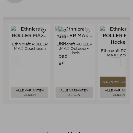
Ethnicraft ROLLER
Ethnicraft ROLLER
Verkaufspreis
Verkaufspreis
ab
899,00 €
ab
1.099,00 €
MAX Couchtisch
MAX Outdoor-
Ethnicraft ROLL
854,05 €
1.044,05 €
Verkaufsprei
1.129,00 €
Tisch
Preis
Preis
MAX Hocker
1.072,55 €
Preis
IN DEN WARENKO
ALLE VARIANTEN
ALLE VARIANTEN
ALLE VARIANTEN
ZEIGEN
ZEIGEN
ZEIGEN