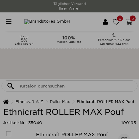
Täglicher Versand
Ihrer Ware |
0
0
Bis zu
100%
5%
Persönlich für Sie da:
Marken Qualität
extra sparen
+49 (0)521 944 1700
Ethnicraft A-Z
Roller Max
Ethnicraft ROLLER MAX Pouf
Ethnicraft ROLLER MAX Pouf
Artikel-Nr.:
35040
100195