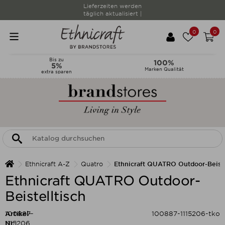
Lieferzeiten werden
täglich aktualisiert |
0
0
Bis zu
100%
5%
Marken Qualität
extra sparen
Ethnicraft A-Z
Quatro
Ethnicraft QUATRO Outdoor-Beiste
Ethnicraft QUATRO Outdoor-
Beistelltisch
Artikel-
100887-
100887-1115206-tko
Nr.:
1115206