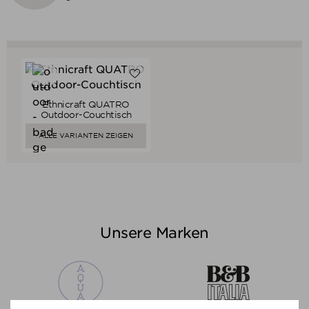
Ethnicraft QUATRO
Verkaufspreis
ab
949,00 €
Outdoor-Couchtisch
901,55 €
Preis
ALLE VARIANTEN ZEIGEN
Unsere Marken