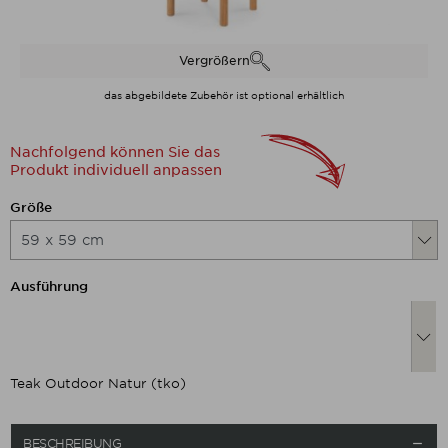
Vergrößern
das abgebildete Zubehör ist optional erhältlich
Nachfolgend können Sie das
Produkt individuell anpassen
Nachfolgend können Sie das Produkt
Größe
Nachfolgend können Sie das Produkt
Ausführung
Teak Outdoor Natur (tko)
BESCHREIBUNG
