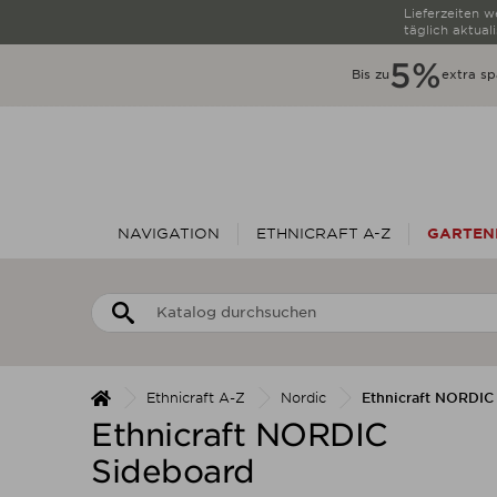
Lieferzeiten 
täglich aktuali
5%
Bis zu
extra sp
NAVIGATION
ETHNICRAFT A-Z
GARTEN
Ethnicraft A-Z
Nordic
Ethnicraft NORDIC
Ethnicraft NORDIC
Sideboard