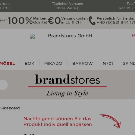
werden
Täglicher Versand
Tele
siert |
Ihrer Ware |
von 10 - 
100%
€0
Marken
Versandkosten
Persönlich für Sie da:
aren
Qualität
in EU & CH
+49 (0)521 944 1
MÖBEL
BOK
MIKADO
BARROW
N701
SPIN
 Sideboard
Nachfolgend können Sie das
Produkt individuell anpassen