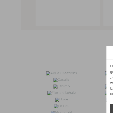
ALLE VARIANTEN ZEIGEN
U
g
„
w
E
u