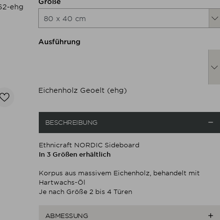
Nachfolgend können Sie das 
Größe
62-ehg
Nachfolgend können Sie das 
Ausführung
Eichenholz Geoelt (ehg)

BESCHREIBUNG
Ethnicraft NORDIC Sideboard
In 3 Größen erhältlich
Korpus aus massivem Eichenholz, behandelt mit
Hartwachs-Öl
Je nach Größe 2 bis 4 Türen

ABMESSUNG