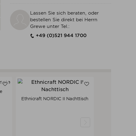
Lassen Sie sich beraten, oder
bestellen Sie direkt bei Herrn
Grewe unter Tel.:
+49 (0)521 944 1700
le
Ethnicraft NORDIC II Nachttisch
Verkaufspreis
539,00 €
512,05 €
Preis