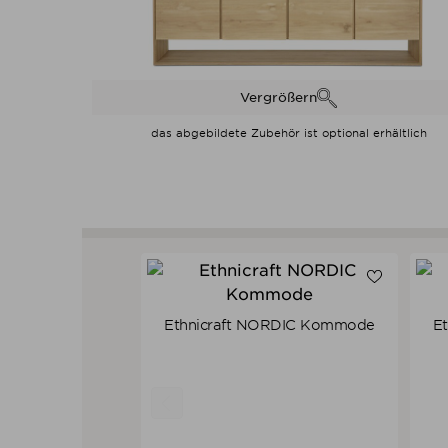
Vergrößern
das abgebildete Zubehör ist optional erhältlich
Ethnicraft NORDIC Kommode
Et
Verkaufspreis
ab
2.489,00 €
2.364,55 €
Preis