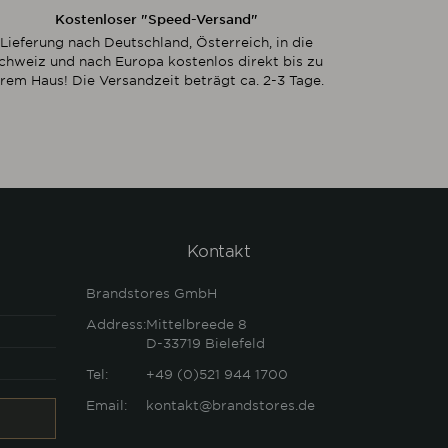
Kostenloser "Speed-Versand"
Lieferung nach Deutschland, Österreich, in die
chweiz und nach Europa kostenlos direkt bis zu
hrem Haus! Die Versandzeit beträgt ca. 2-3 Tage.
Kontakt
Brandstores GmbH
Address:
Mittelbreede 8
D-33719
Bielefeld
Tel:
+49 (0)521 944 1700
Email:
kontakt@brandstores.de