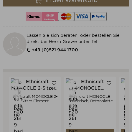
In den Warenkorb
Lassen Sie sich beraten, oder bestellen Sie
direkt bei Herrn Grewe unter Tel.:
+49 (0)521 944 1700
Ethnicraft MONOCLE 2-
Ethnicraft MONOCLE
Verkaufspreis
Verkaufspreis
ab
2.278,00 €
899,00 €
Sitzer Element
Couchtisch, Betonplatte
Eth
2.164,10 €
854,05 €
Preis
Preis