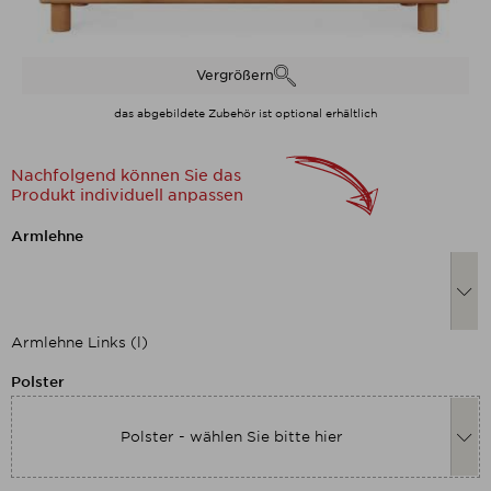
Vergrößern
das abgebildete Zubehör ist optional erhältlich
Nachfolgend können Sie das
Produkt individuell anpassen
Nachfolgend können Sie das Produkt
Armlehne
Armlehne Links (l)
Nachfolgend können Sie das Produkt
Polster
Polster - wählen Sie bitte hier