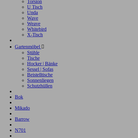
Torsion
U Tisch
Unda
Wave
Weave
Whitebird
X-Tisch
Gartenmöbel

Stühle
Tische
Hocker | Bänke
Sessel | Sofas
Beistelltische
Sonnenliegen
Schutzhüllen
Bok
Mikado
Barrow
N701