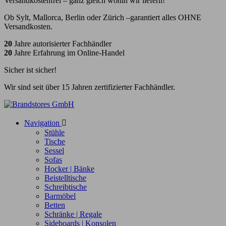
Versandkostenfrei – ganz gleich wohin wir liefern!
Ob Sylt, Mallorca, Berlin oder Zürich –garantiert alles OHNE
Versandkosten.
20
Jahre autorisierter Fachhändler
20
Jahre Erfahrung im Online-Handel
Sicher ist sicher!
Wir sind seit über 15 Jahren zertifizierter Fachhändler.
Navigation

Stühle
Tische
Sessel
Sofas
Hocker | Bänke
Beistelltische
Schreibtische
Barmöbel
Betten
Schränke | Regale
Sideboards | Konsolen