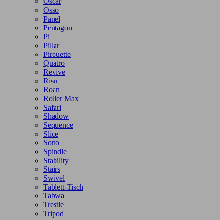
Oscar
Osso
Panel
Pentagon
Pi
Pillar
Pirouette
Quatro
Revive
Risu
Roan
Roller Max
Safari
Shadow
Sequence
Slice
Sono
Spindle
Stability
Stairs
Swivel
Tablett-Tisch
Tabwa
Trestle
Tripod