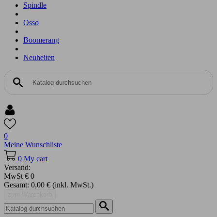
Spindle
Osso
Boomerang
Neuheiten
0
Meine Wunschliste
0
My cart
Versand:
MwSt
€ 0
Gesamt:
0,00 €
(inkl. MwSt.)
zum Warenkorb