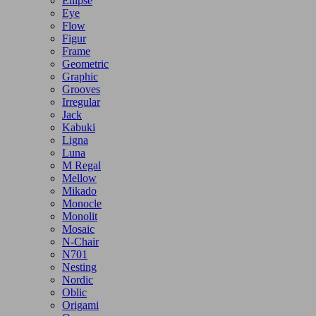
Ellipse
Eye
Flow
Figur
Frame
Geometric
Graphic
Grooves
Irregular
Jack
Kabuki
Ligna
Luna
M Regal
Mellow
Mikado
Monocle
Monolit
Mosaic
N-Chair
N701
Nesting
Nordic
Oblic
Origami