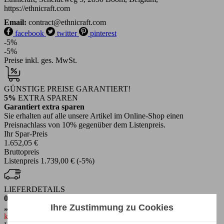
https://ethnicraft.com
Email:
contract@ethnicraft.com
facebook
twitter
pinterest
-5%
-5%
Preise inkl. ges. MwSt.
GÜNSTIGE PREISE GARANTIERT!
5%
EXTRA SPAREN
Garantiert extra sparen
Sie erhalten auf alle unsere Artikel im Online-Shop einen
Preisnachlass von 10% gegenüber dem Listenpreis.
Ihr Spar-Preis
1.652,05 €
Bruttopreis
Listenpreis
1.739,00 €
(-5%)
LIEFERDETAILS
0€
GRATIS
Ihre Zustimmung zu Cookies
„SPEED“ Versand
keine Versandkosten für Sie!