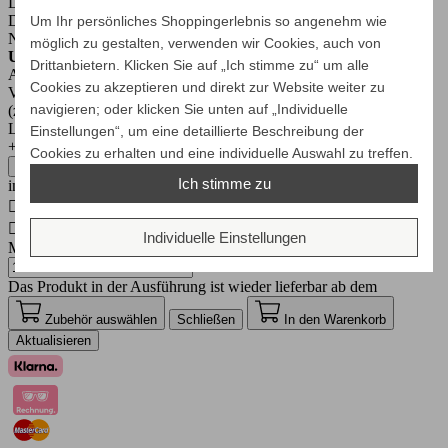
Lieferung direkt bis zu Ihrem Haus.
Die Versandzeit beträgt ca. 2-3 Tage.
Um Ihr persönliches Shoppingerlebnis so angenehm wie
NUR
250€
AUFPREIS
möglich zu gestalten, verwenden wir Cookies, auch von
Unser Aufbau-Service
Drittanbietern. Klicken Sie auf „Ich stimme zu“ um alle
Alles inklusive: Anlieferung, Aufbau, Montage und
Cookies zu akzeptieren und direkt zur Website weiter zu
Verpackungsentsorgung
navigieren; oder klicken Sie unten auf „Individuelle
(zZt. nur in D, AT, NL möglich)
Lieferzeit
Einstellungen“, um eine detaillierte Beschreibung der
+/- 14 Arbeitstage
Cookies zu erhalten und eine individuelle Auswahl zu treffen.
absolut versandkostenfrei
Ich stimme zu
in ganz EU & Schweiz

Produkt für Bestellungen verfügbar

Produkt für Bestellungen verfügbar
Individuelle Einstellungen
Menge
Das Produkt in der Ausführung ist wieder lieferbar ab dem
Zubehör auswählen
Schließen
In den Warenkorb