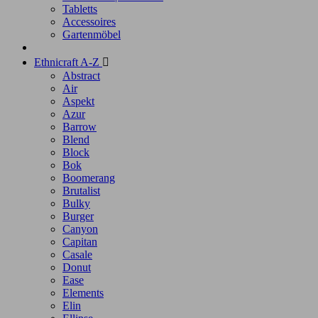
Tabletts
Accessoires
Gartenmöbel
Ethnicraft A-Z

Abstract
Air
Aspekt
Azur
Barrow
Blend
Block
Bok
Boomerang
Brutalist
Bulky
Burger
Canyon
Capitan
Casale
Donut
Ease
Elements
Elin