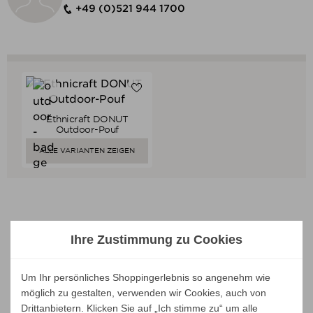
+49 (0)521 944 1700
Ethnicraft DONUT
Verkaufspreis
ab
389,00 €
Outdoor-Pouf
369,55 €
Preis
ALLE VARIANTEN ZEIGEN
Ihre Zustimmung zu Cookies
Unsere Marken
Um Ihr persönliches Shoppingerlebnis so angenehm wie
möglich zu gestalten, verwenden wir Cookies, auch von
Drittanbietern. Klicken Sie auf „Ich stimme zu“ um alle