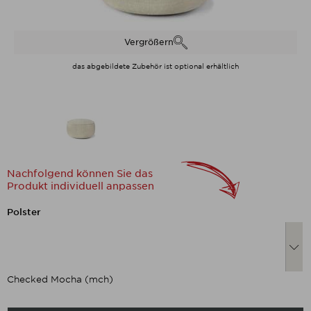
Vergrößern
das abgebildete Zubehör ist optional erhältlich
Nachfolgend können Sie das
Produkt individuell anpassen
Nachfolgend können Sie das Produkt
Polster
Checked Mocha (mch)