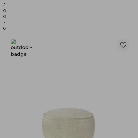
2
0
0
7
6