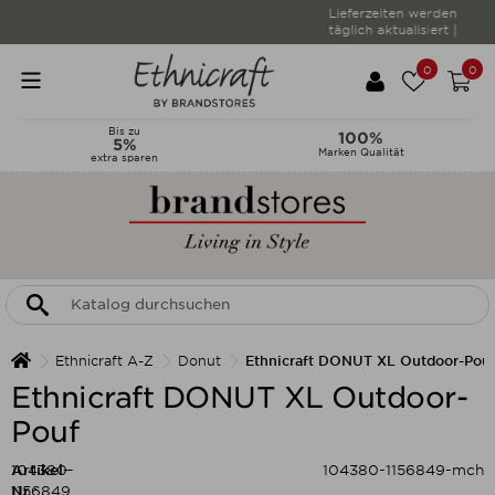
Lieferzeiten werden
täglich aktualisiert |
0
0
Bis zu
100%
5%
Marken Qualität
extra sparen
Ethnicraft A-Z
Donut
Ethnicraft DONUT XL Outdoor-Pou
Ethnicraft DONUT XL Outdoor-
Pouf
Artikel-
104380-
104380-1156849-mch
Nr.:
1156849