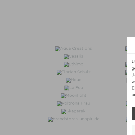
U
g
„
w
E
u