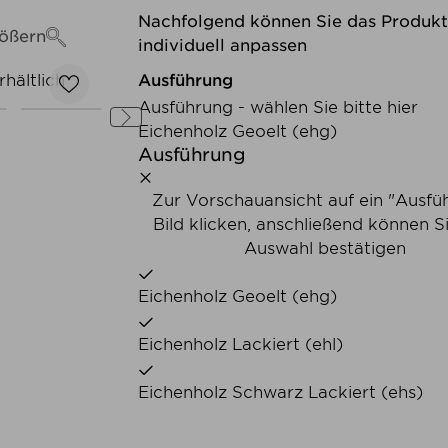
Nachfolgend können Sie das Produk
ößern
individuell anpassen
hältlich
Nachfolgend können Sie 
Ausführung
Ausführung - wählen Sie bitte hier
Eichenholz Geoelt (ehg)
Ausführung
Zur Vorschauansicht auf ein "Ausfü
Bild klicken, anschließend können Si
Auswahl bestätigen
Eichenholz Geoelt (ehg)
Eichenholz Lackiert (ehl)
Eichenholz Schwarz Lackiert (ehs)