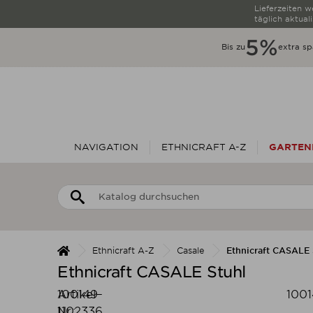
Lieferzeiten 
täglich aktuali
5%
Bis zu
extra sp
NAVIGATION
ETHNICRAFT A-Z
GARTEN
Ethnicraft A-Z
Casale
Ethnicraft CASALE 
Ethnicraft CASALE Stuhl
Artikel-
100149-
1001
Nr.:
1102336