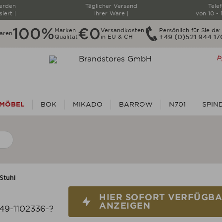
werden
Täglicher Versand
Tele
siert |
Ihrer Ware |
von 10 - 
100%
€0
Marken
Versandkosten
Persönlich für Sie da:
aren
Qualität
in EU & CH
+49 (0)521 944 1
MÖBEL
BOK
MIKADO
BARROW
N701
SPIN
Stuhl
HIER SOFORT VERFÜGBAR ANZEIG
HIER SOFORT VERFÜGB
ANZEIGEN
49-1102336-?