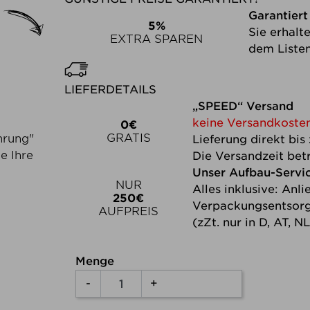
t
Garantiert
5%
Sie erhalt
EXTRA SPAREN
dem Listen
das Produkt individuell anpassen
LIEFERDETAILS
„SPEED“ Versand
keine Versandkosten
0€
GRATIS
hrung"
Lieferung direkt bis
e Ihre
Die Versandzeit betr
Unser Aufbau-Servi
NUR
Alles inklusive: Anl
250€
Verpackungsentsor
AUFPREIS
(zZt. nur in D, AT, N
Menge
-
+