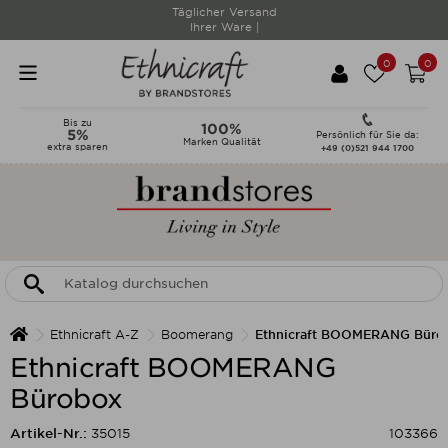
Täglicher Versand
Ihrer Ware |
0
0
Bis zu
100%
5%
Persönlich für Sie da:
Marken Qualität
extra sparen
+49 (0)521 944 1700
Ethnicraft A-Z
Boomerang
Ethnicraft BOOMERANG Büro
Ethnicraft BOOMERANG
Bürobox
Artikel-Nr.:
35015
103366