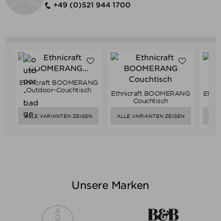
+49 (0)521 944 1700
Ethnicraft BOOMERANG
Verkaufspreis
ab
899,00 €
Outdoor-Couchtisch
Ethnicraft BOOMERANG
Ethn
854,05 €
Verkaufspreis
ab
509,00 €
Preis
Couchtisch
483,55 €
Preis
ALLE VARIANTEN ZEIGEN
ALLE VARIANTEN ZEIGEN
ALL
Unsere Marken