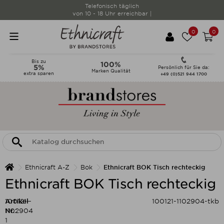
Telefonisch täglich
von 10 - 18 Uhr erreichbar |
0
0
Bis zu
100%
5%
Persönlich für Sie da:
Marken Qualität
extra sparen
+49 (0)521 944 1700
Ethnicraft A-Z
Bok
Ethnicraft BOK Tisch rechteckig
Ethnicraft BOK Tisch rechteckig
Artikel-
100121-
100121-1102904-tkb
Nr.:
1102904
1