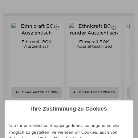
Ethnicraft BOK
Ethnicraft BOK
Verkaufspreis
Verkaufspreis
ab
2.769,00 €
ab
3.119,00 €
Ausziehtisch
Ausziehtisch rund
2.630,55 €
2.963,05 €
Preis
Preis
ALLE VARIANTEN ZEIGEN
ALLE VARIANTEN ZEIGEN
ALL
Ihre Zustimmung zu Cookies
Um Ihr persönliches Shoppingerlebnis so angenehm wie
möglich zu gestalten, verwenden wir Cookies, auch von
Unsere Marken