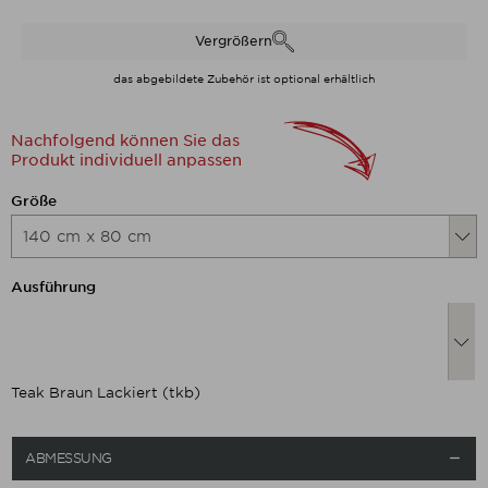
Vergrößern
das abgebildete Zubehör ist optional erhältlich
Nachfolgend können Sie das
Produkt individuell anpassen
Nachfolgend können Sie das Produkt
Größe
Nachfolgend können Sie das Produkt
Ausführung
Teak Braun Lackiert (tkb)
ABMESSUNG
