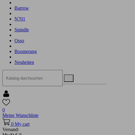
Barrow
N701
Spindle
Osso
Boomerang
Neuheiten
0
Meine Wunschliste
0
My cart
Versand:
MwSt
€ 0