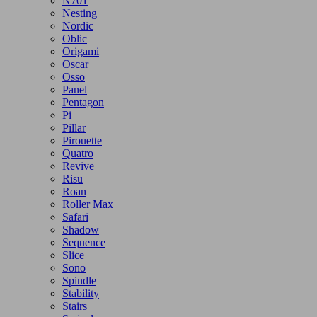
N701
Nesting
Nordic
Oblic
Origami
Oscar
Osso
Panel
Pentagon
Pi
Pillar
Pirouette
Quatro
Revive
Risu
Roan
Roller Max
Safari
Shadow
Sequence
Slice
Sono
Spindle
Stability
Stairs