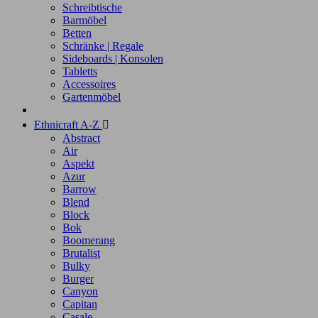
Schreibtische
Barmöbel
Betten
Schränke | Regale
Sideboards | Konsolen
Tabletts
Accessoires
Gartenmöbel
Ethnicraft A-Z

Abstract
Air
Aspekt
Azur
Barrow
Blend
Block
Bok
Boomerang
Brutalist
Bulky
Burger
Canyon
Capitan
Casale