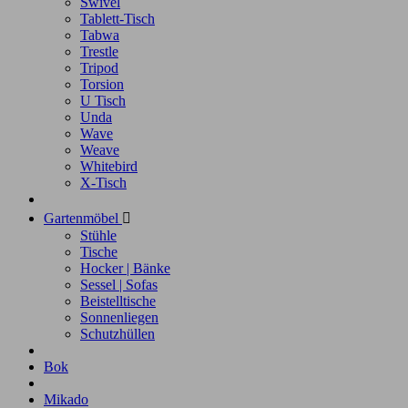
Swivel
Tablett-Tisch
Tabwa
Trestle
Tripod
Torsion
U Tisch
Unda
Wave
Weave
Whitebird
X-Tisch
Gartenmöbel

Stühle
Tische
Hocker | Bänke
Sessel | Sofas
Beistelltische
Sonnenliegen
Schutzhüllen
Bok
Mikado