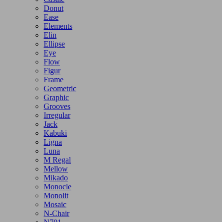
Donut
Ease
Elements
Elin
Ellipse
Eye
Flow
Figur
Frame
Geometric
Graphic
Grooves
Irregular
Jack
Kabuki
Ligna
Luna
M Regal
Mellow
Mikado
Monocle
Monolit
Mosaic
N-Chair