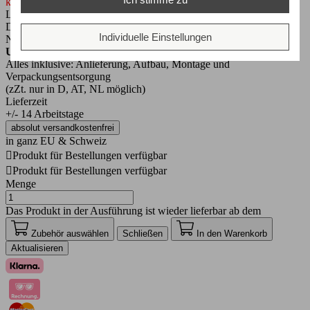
keine Versandkosten für Sie!
Lieferung direkt bis zu Ihrem Haus.
Die Versandzeit beträgt ca. 2-3 Tage.
Individuelle Einstellungen
NUR
250€
AUFPREIS
Unser Aufbau-Service
Alles inklusive: Anlieferung, Aufbau, Montage und
Verpackungsentsorgung
(zZt. nur in D, AT, NL möglich)
Lieferzeit
+/- 14 Arbeitstage
absolut versandkostenfrei
in ganz EU & Schweiz

Produkt für Bestellungen verfügbar

Produkt für Bestellungen verfügbar
Menge
Das Produkt in der Ausführung ist wieder lieferbar ab dem
Zubehör auswählen
Schließen
In den Warenkorb