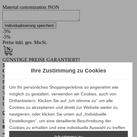
Material customization JSON
Individualisierung speichern
-5%
-5%
Preise inkl. ges. MwSt.
GÜNSTIGE PREISE GARANTIERT!
5%
EXTRA SPAREN
Ihre Zustimmung zu Cookies
Garantiert extra sparen
Sie erhalten auf alle unsere Artikel im Online-Shop einen
Preisnachlass von 10% gegenüber dem Listenpreis.
Um Ihr persönliches Shoppingerlebnis so angenehm wie
Ihr Spar-Preis
502,55 €
möglich zu gestalten, verwenden wir Cookies, auch von
Bruttopreis
Drittanbietern. Klicken Sie auf „Ich stimme zu“ um alle
Listenpreis
529,00 €
(-5%)
Cookies zu akzeptieren und direkt zur Website weiter zu
navigieren; oder klicken Sie unten auf „Individuelle
Einstellungen“, um eine detaillierte Beschreibung der
LIEFERDETAILS
0€
GRATIS
Cookies zu erhalten und eine individuelle Auswahl zu treffen.
„SPEED“ Versand
Ich stimme zu