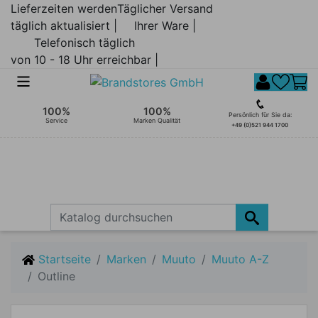
Lieferzeiten werden
Täglicher Versand
täglich aktualisiert |
Ihrer Ware |
Telefonisch täglich
von 10 - 18 Uhr erreichbar |
100%
100%
Persönlich für Sie da:
Service
Marken Qualität
+49 (0)521 944 1700
Startseite
Marken
Muuto
Muuto A-Z
Outline