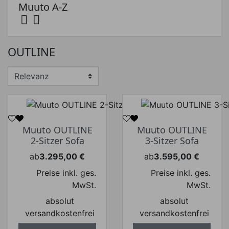
Muuto A-Z


Preis
OUTLINE
Preis von
Preis bis
€
€
Hersteller
Muuto OUTLINE
Muuto OUTLINE
2-Sitzer Sofa
3-Sitzer Sofa
ab
3.295,00 €
ab
3.595,00 €
Preis
Preis
Preise inkl. ges.
Preise inkl. ges.
MwSt.
MwSt.
absolut
absolut
versandkostenfrei
versandkostenfrei