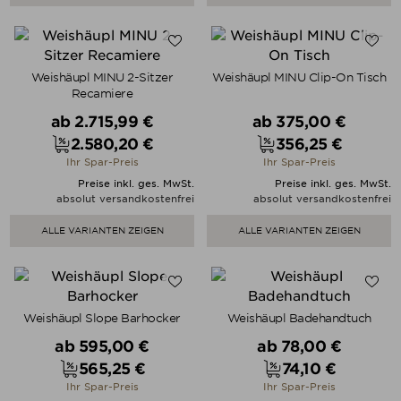
Weishäupl MINU 2-Sitzer
Weishäupl MINU Clip-On Tisch
Recamiere
Verkaufspreis
Verkaufspreis
ab
2.715,99 €
ab
375,00 €
2.580,20 €
356,25 €
Preis
Preis
Ihr Spar-Preis
Ihr Spar-Preis
Preise inkl. ges. MwSt.
Preise inkl. ges. MwSt.
absolut versandkostenfrei
absolut versandkostenfrei
ALLE VARIANTEN ZEIGEN
ALLE VARIANTEN ZEIGEN
Weishäupl Slope Barhocker
Weishäupl Badehandtuch
Verkaufspreis
Verkaufspreis
ab
595,00 €
ab
78,00 €
565,25 €
74,10 €
Preis
Preis
Ihr Spar-Preis
Ihr Spar-Preis