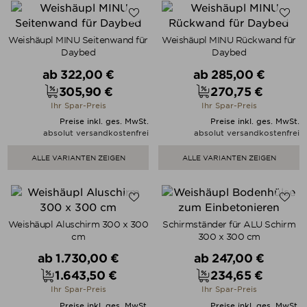
Weishäupl MINU Seitenwand für
Weishäupl MINU Rückwand für
Daybed
Daybed
Verkaufspreis
Verkaufspreis
ab
322,00 €
ab
285,00 €
305,90 €
270,75 €
Preis
Preis
Ihr Spar-Preis
Ihr Spar-Preis
Preise inkl. ges. MwSt.
Preise inkl. ges. MwSt.
absolut versandkostenfrei
absolut versandkostenfrei
ALLE VARIANTEN ZEIGEN
ALLE VARIANTEN ZEIGEN
Weishäupl Aluschirm 300 x 300
Schirmständer für ALU Schirm
cm
300 x 300 cm
Verkaufspreis
Verkaufspreis
ab
1.730,00 €
ab
247,00 €
1.643,50 €
234,65 €
Preis
Preis
Ihr Spar-Preis
Ihr Spar-Preis
Preise inkl. ges. MwSt.
Preise inkl. ges. MwSt.