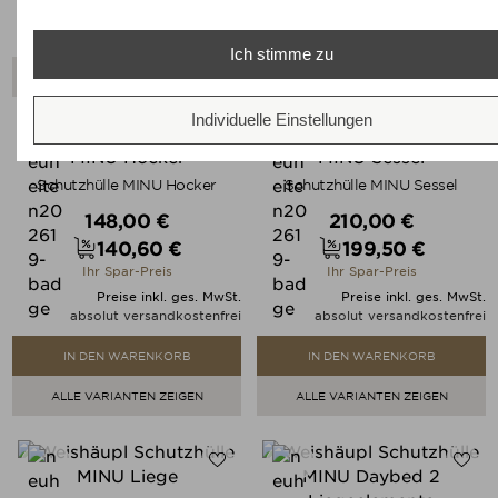
Preise inkl. ges. MwSt.
absolut versandkostenfrei
IN DEN WARENKORB
Ich stimme zu
ALLE VARIANTEN ZEIGEN
ALLE VARIANTEN ZEIGEN
Individuelle Einstellungen
Schutzhülle MINU Hocker
Schutzhülle MINU Sessel
Verkaufspreis
Verkaufspreis
148,00 €
210,00 €
140,60 €
199,50 €
Preis
Preis
Ihr Spar-Preis
Ihr Spar-Preis
Preise inkl. ges. MwSt.
Preise inkl. ges. MwSt.
absolut versandkostenfrei
absolut versandkostenfrei
IN DEN WARENKORB
IN DEN WARENKORB
ALLE VARIANTEN ZEIGEN
ALLE VARIANTEN ZEIGEN