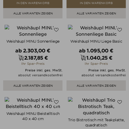
IN DEN WARENKORB
IN DEN WARENKORB
ALLE VARIANTEN ZEIGEN
ALLE VARIANTEN ZEIGEN
Weishäupl MINU Sonnenliege
Weishäupl MINU Liege Basic
Verkaufspreis
Verkaufspreis
ab
2.303,00 €
ab
1.095,00 €
2.187,85 €
1.040,25 €
Preis
Preis
Ihr Spar-Preis
Ihr Spar-Preis
Preise inkl. ges. MwSt.
Preise inkl. ges. MwSt.
absolut versandkostenfrei
absolut versandkostenfrei
ALLE VARIANTEN ZEIGEN
ALLE VARIANTEN ZEIGEN
Weishäupl MINU Beistelltisch
40 x 40 cm
Trio Bistrotisch mit Teakplatte,
quadratisch