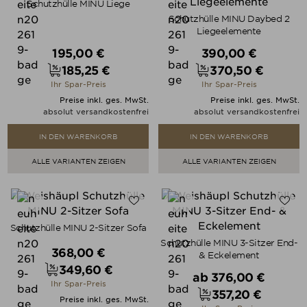
Schutzhülle MINU Liege
Schutzhülle MINU Daybed 2
Liegeelemente
Verkaufspreis
Verkaufspreis
195,00 €
390,00 €
185,25 €
370,50 €
Preis
Preis
Ihr Spar-Preis
Ihr Spar-Preis
Preise inkl. ges. MwSt.
Preise inkl. ges. MwSt.
absolut versandkostenfrei
absolut versandkostenfrei
IN DEN WARENKORB
IN DEN WARENKORB
ALLE VARIANTEN ZEIGEN
ALLE VARIANTEN ZEIGEN
Schutzhülle MINU 2-Sitzer Sofa
Schutzhülle MINU 3-Sitzer End-
Verkaufspreis
368,00 €
& Eckelement
349,60 €
Verkaufspreis
Preis
ab
376,00 €
Ihr Spar-Preis
357,20 €
Preis
Preise inkl. ges. MwSt.