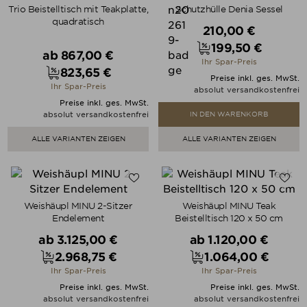
Trio Beistelltisch mit Teakplatte,
Schutzhülle Denia Sessel
quadratisch
Verkaufspreis
210,00 €
199,50 €
Verkaufspreis
ab
867,00 €
Preis
Ihr Spar-Preis
823,65 €
Preis
Preise inkl. ges. MwSt.
Ihr Spar-Preis
absolut versandkostenfrei
Preise inkl. ges. MwSt.
absolut versandkostenfrei
IN DEN WARENKORB
ALLE VARIANTEN ZEIGEN
ALLE VARIANTEN ZEIGEN
Weishäupl MINU 2-Sitzer
Weishäupl MINU Teak
Endelement
Beistelltisch 120 x 50 cm
Verkaufspreis
Verkaufspreis
ab
3.125,00 €
ab
1.120,00 €
2.968,75 €
1.064,00 €
Preis
Preis
Ihr Spar-Preis
Ihr Spar-Preis
Preise inkl. ges. MwSt.
Preise inkl. ges. MwSt.
absolut versandkostenfrei
absolut versandkostenfrei