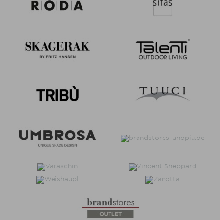
Basic Schirm
1
Breeze Schirm
9
Cabin
16
Classic
20
Cross
7
Deck
8
Denia
8
Flip
4
Freiarm Schirm
4
Kissen
8
Klassiker Schirm
47
Loft
7
Maliha
6
Minu
35
New Hampton
22
Pagoden Schirm
7
Paravent
2
Pouf | Teppich | Korb
6