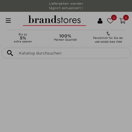
Lieferzeiten werden
täglich aktualisiert |
0
0
Bis zu
100%
5%
Persönlich für Sie da:
Marken Qualität
extra sparen
+49 (0)521 944 1700