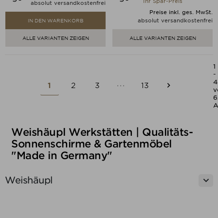
Ihr Spar-Preis
absolut versandkostenfrei
Preise inkl. ges. MwSt.
absolut versandkostenfrei
IN DEN WARENKORB
ALLE VARIANTEN ZEIGEN
ALLE VARIANTEN ZEIGEN
1
-
4

1
2
3
···
13
Weiter
v
6
A
Weishäupl Werkstätten | Qualitäts-
Sonnenschirme & Gartenmöbel
"Made in Germany"

Weishäupl
Alle löschen
Kategorien