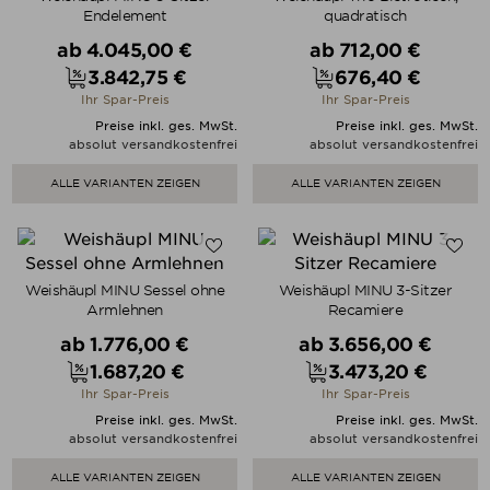
Endelement
quadratisch
Verkaufspreis
Verkaufspreis
ab
4.045,00 €
ab
712,00 €
3.842,75 €
676,40 €
Preis
Preis
Ihr Spar-Preis
Ihr Spar-Preis
Preise inkl. ges. MwSt.
Preise inkl. ges. MwSt.
absolut versandkostenfrei
absolut versandkostenfrei
ALLE VARIANTEN ZEIGEN
ALLE VARIANTEN ZEIGEN
Weishäupl MINU Sessel ohne
Weishäupl MINU 3-Sitzer
Armlehnen
Recamiere
Verkaufspreis
Verkaufspreis
ab
1.776,00 €
ab
3.656,00 €
1.687,20 €
3.473,20 €
Preis
Preis
Ihr Spar-Preis
Ihr Spar-Preis
Preise inkl. ges. MwSt.
Preise inkl. ges. MwSt.
absolut versandkostenfrei
absolut versandkostenfrei
ALLE VARIANTEN ZEIGEN
ALLE VARIANTEN ZEIGEN