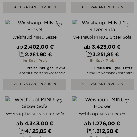
ALLE VARIANTEN ZEIGEN
ALLE VARIANTEN ZEIGEN
Weishäupl MINU Sessel
Weishäupl MINU 2-Sitzer Sofa
Verkaufspreis
Verkaufspreis
ab
2.402,00 €
ab
3.423,00 €
2.281,90 €
3.251,85 €
Preis
Preis
Ihr Spar-Preis
Ihr Spar-Preis
Preise inkl. ges. MwSt.
Preise inkl. ges. MwSt.
absolut versandkostenfrei
absolut versandkostenfrei
ALLE VARIANTEN ZEIGEN
ALLE VARIANTEN ZEIGEN
Weishäupl MINU 3-Sitzer Sofa
Weishäupl MINU Hocker
Verkaufspreis
Verkaufspreis
ab
4.343,00 €
ab
1.276,00 €
4.125,85 €
1.212,20 €
Preis
Preis