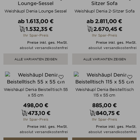
Weishäupl Denia Lounge Sessel
Weishäupl Denia 2-Sitzer Sofa
Verkaufspreis
Verkaufspreis
ab
1.613,00 €
ab
2.811,00 €
1.532,35 €
2.670,45 €
Preis
Preis
Ihr Spar-Preis
Ihr Spar-Preis
Preise inkl. ges. MwSt.
Preise inkl. ges. MwSt.
absolut versandkostenfrei
absolut versandkostenfrei
ALLE VARIANTEN ZEIGEN
ALLE VARIANTEN ZEIGEN
Weishäupl Denia Beistelltisch 55
Weishäupl Denia Beistelltisch
x 55 cm
115 x 55 cm
Verkaufspreis
Verkaufspreis
498,00 €
885,00 €
473,10 €
840,75 €
Preis
Preis
Ihr Spar-Preis
Ihr Spar-Preis
Preise inkl. ges. MwSt.
Preise inkl. ges. MwSt.
absolut versandkostenfrei
absolut versandkostenfrei