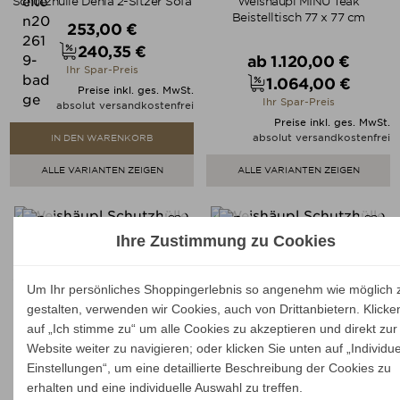
Schutzhülle Denia 2-Sitzer Sofa
Weishäupl MINU Teak
Beistelltisch 77 x 77 cm
Verkaufspreis
253,00 €
240,35 €
Verkaufspreis
Preis
ab
1.120,00 €
Ihr Spar-Preis
1.064,00 €
Preis
Preise inkl. ges. MwSt.
Ihr Spar-Preis
absolut versandkostenfrei
Preise inkl. ges. MwSt.
absolut versandkostenfrei
IN DEN WARENKORB
ALLE VARIANTEN ZEIGEN
ALLE VARIANTEN ZEIGEN
Ihre Zustimmung zu Cookies
Schutzhülle MINU 2-Sitzer End-
Schutzhülle MINU Beistelltisch
Um Ihr persönliches Shoppingerlebnis so angenehm wie möglich 
& Eckelement
120 x 50 cm
gestalten, verwenden wir Cookies, auch von Drittanbietern. Klicke
Verkaufspreis
110,00 €
auf „Ich stimme zu“ um alle Cookies zu akzeptieren und direkt zur
104,50 €
Website weiter zu navigieren; oder klicken Sie unten auf „Individue
Verkaufspreis
ab
307,00 €
Preis
Ihr Spar-Preis
Einstellungen“, um eine detaillierte Beschreibung der Cookies zu
291,65 €
Preis
Preise inkl. ges. MwSt.
erhalten und eine individuelle Auswahl zu treffen.
Ihr Spar-Preis
absolut versandkostenfrei