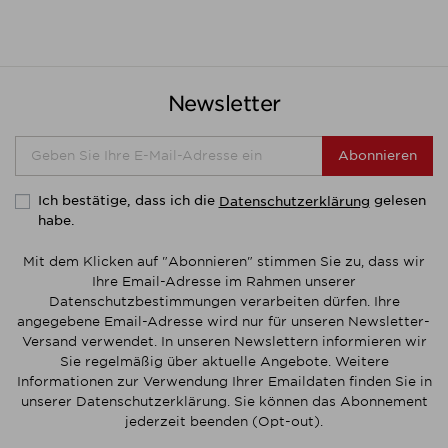
Professional Schirm
13
Schirmständer
60
Slope
18
Teak Schirm
22
Newsletter
Teleskop Schirm
2
Trend Schirm
12
Abonnieren
Trio
14
Vapio
20
Ich bestätige, dass ich die
gelesen
Datenschutzerklärung
Viktorian
2
habe.
Preis
Mit dem Klicken auf "Abonnieren" stimmen Sie zu, dass wir
Preis von
Preis bis
€
€
Ihre Email-Adresse im Rahmen unserer
Datenschutzbestimmungen verarbeiten dürfen. Ihre
Hersteller
angegebene Email-Adresse wird nur für unseren Newsletter-
Versand verwendet. In unseren Newslettern informieren wir
Sie regelmäßig über aktuelle Angebote. Weitere
Produkte ansehen
624
Informationen zur Verwendung Ihrer Emaildaten finden Sie in
unserer Datenschutzerklärung. Sie können das Abonnement
jederzeit beenden (Opt-out).