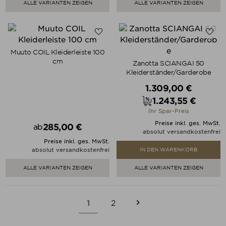
ALLE VARIANTEN ZEIGEN
ALLE VARIANTEN ZEIGEN
Muuto COIL Kleiderleiste 100
cm
Zanotta SCIANGAI 50
Kleiderständer/Garderobe
Verkaufspreis
1.309,00 €
1.243,55 €
Preis
Ihr Spar-Preis
Preise inkl. ges. MwSt.
285,00 €
ab
Preis
absolut versandkostenfrei
Preise inkl. ges. MwSt.
absolut versandkostenfrei
IN DEN WARENKORB
ALLE VARIANTEN ZEIGEN
ALLE VARIANTEN ZEIGEN

1
2
Weiter