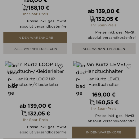
188,10 €
Verkaufspreis
Preis
ab
139,00 €
Ihr Spar-Preis
132,05 €
Preis
Preise inkl. ges. MwSt.
Ihr Spar-Preis
absolut versandkostenfrei
Preise inkl. ges. MwSt.
absolut versandkostenfrei
IN DEN WARENKORB
ALLE VARIANTEN ZEIGEN
ALLE VARIANTEN ZEIGEN
Jan Kurtz LOOP UP
Jan Kurtz LEVEL
Handtuch-/Kleiderleiter
Handtuchhalter
Verkaufspreis
169,00 €
160,55 €
Verkaufspreis
ab
139,00 €
Preis
Ihr Spar-Preis
132,05 €
Preis
Preise inkl. ges. MwSt.
Ihr Spar-Preis
absolut versandkostenfrei
Preise inkl. ges. MwSt.
absolut versandkostenfrei
IN DEN WARENKORB