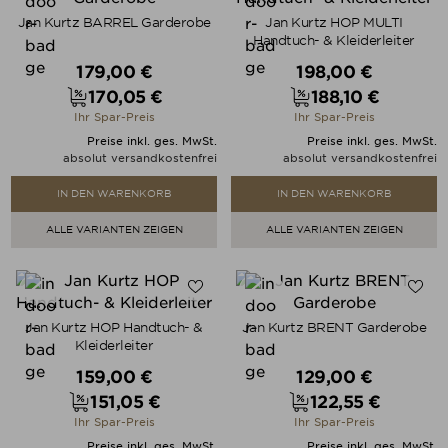
Jan Kurtz BARREL Garderobe
Jan Kurtz HOP MULTI
Handtuch- & Kleiderleiter
Verkaufspreis
Verkaufspreis
179,00 €
198,00 €
170,05 €
188,10 €
Preis
Preis
Ihr Spar-Preis
Ihr Spar-Preis
Preise inkl. ges. MwSt.
Preise inkl. ges. MwSt.
absolut versandkostenfrei
absolut versandkostenfrei
IN DEN WARENKORB
IN DEN WARENKORB
ALLE VARIANTEN ZEIGEN
ALLE VARIANTEN ZEIGEN
Jan Kurtz HOP Handtuch- &
Jan Kurtz BRENT Garderobe
Kleiderleiter
Verkaufspreis
Verkaufspreis
159,00 €
129,00 €
151,05 €
122,55 €
Preis
Preis
Ihr Spar-Preis
Ihr Spar-Preis
Preise inkl. ges. MwSt.
Preise inkl. ges. MwSt.