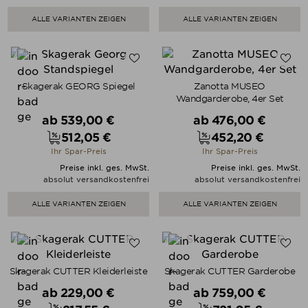
ALLE VARIANTEN ZEIGEN
ALLE VARIANTEN ZEIGEN
Skagerak GEORG Spiegel
Zanotta MUSEO
Wandgarderobe, 4er Set
Verkaufspreis
Verkaufspreis
ab
539,00 €
ab
476,00 €
512,05 €
452,20 €
Preis
Preis
Ihr Spar-Preis
Ihr Spar-Preis
Preise inkl. ges. MwSt.
Preise inkl. ges. MwSt.
absolut versandkostenfrei
absolut versandkostenfrei
ALLE VARIANTEN ZEIGEN
ALLE VARIANTEN ZEIGEN
Skagerak CUTTER Kleiderleiste
Skagerak CUTTER Garderobe
Verkaufspreis
Verkaufspreis
ab
229,00 €
ab
759,00 €