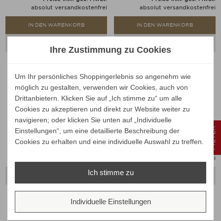
absolut versandkostenfrei
absolut versandkostenfrei
IN DEN WARENKORB
IN DEN WARENKORB
ALLE VARIANTEN ZEIGEN
ALLE VARIANTEN ZEIGEN
Ihre Zustimmung zu Cookies
Um Ihr persönliches Shoppingerlebnis so angenehm wie
möglich zu gestalten, verwenden wir Cookies, auch von
Jan Kurtz TREE Kleiderständer
Jan Kurtz DETROIT
Drittanbietern. Klicken Sie auf „Ich stimme zu“ um alle
Kleiderständer
Cookies zu akzeptieren und direkt zur Website weiter zu
Verkaufspreis
Verkaufspreis
ab
89,00 €
ab
119,00 €
navigieren; oder klicken Sie unten auf „Individuelle
84,55 €
113,05 €
FILTER
Einstellungen“, um eine detaillierte Beschreibung der
Preis
Preis
Ihr Spar-Preis
Ihr Spar-Preis
Cookies zu erhalten und eine individuelle Auswahl zu treffen.
Preise inkl. ges. MwSt.
Preise inkl. ges. MwSt.
absolut versandkostenfrei
absolut versandkostenfrei
Ich stimme zu
ALLE VARIANTEN ZEIGEN
ALLE VARIANTEN ZEIGEN
Individuelle Einstellungen