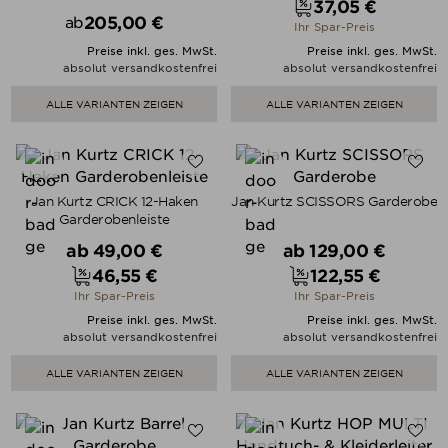
37,05 €
Preis
205,00 €
ab
Ihr Spar-Preis
Preis
Preise inkl. ges. MwSt.
Preise inkl. ges. MwSt.
absolut versandkostenfrei
absolut versandkostenfrei
ALLE VARIANTEN ZEIGEN
ALLE VARIANTEN ZEIGEN
Jan Kurtz CRICK 12-Haken
Jan Kurtz SCISSORS Garderobe
Garderobenleiste
Verkaufspreis
Verkaufspreis
ab
49,00 €
ab
129,00 €
46,55 €
122,55 €
Preis
Preis
Ihr Spar-Preis
Ihr Spar-Preis
Preise inkl. ges. MwSt.
Preise inkl. ges. MwSt.
absolut versandkostenfrei
absolut versandkostenfrei
ALLE VARIANTEN ZEIGEN
ALLE VARIANTEN ZEIGEN