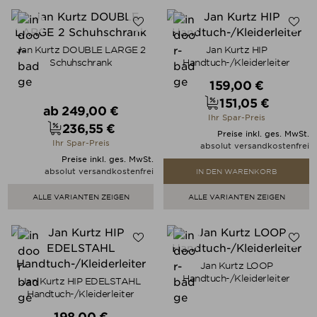
Jan Kurtz DOUBLE LARGE 2
Jan Kurtz HIP
Schuhschrank
Handtuch-/Kleiderleiter
Verkaufspreis
159,00 €
151,05 €
Verkaufspreis
ab
249,00 €
Preis
Ihr Spar-Preis
236,55 €
Preis
Preise inkl. ges. MwSt.
Ihr Spar-Preis
absolut versandkostenfrei
Preise inkl. ges. MwSt.
absolut versandkostenfrei
IN DEN WARENKORB
ALLE VARIANTEN ZEIGEN
ALLE VARIANTEN ZEIGEN
Jan Kurtz LOOP
Handtuch-/Kleiderleiter
Jan Kurtz HIP EDELSTAHL
Handtuch-/Kleiderleiter
Verkaufspreis
198,00 €