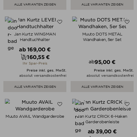
ALLE VARIANTEN ZEIGEN
ALLE VARIANTEN ZEIGEN
Jan Kurtz WINGMAN
Muuto DOTS METAL
Handtuchhalter
Wandhaken, 5er Set
Verkaufspreis
ab
169,00 €
160,55 €
Preis
95,00 €
ab
Ihr Spar-Preis
Preis
Preise inkl. ges. MwSt.
Preise inkl. ges. MwSt.
absolut versandkostenfrei
absolut versandkostenfrei
ALLE VARIANTEN ZEIGEN
ALLE VARIANTEN ZEIGEN
Muuto AVAIL Wandgarderobe
Jan Kurtz CRICK 6-Haken
Garderobenleiste
Verkaufspreis
ab
39,00 €