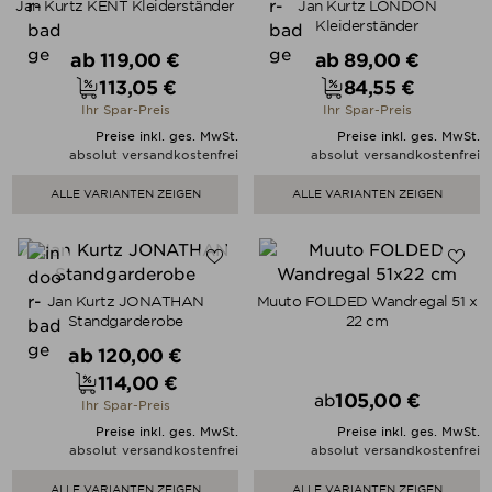
Jan Kurtz KENT Kleiderständer
Jan Kurtz LONDON
Kleiderständer
Verkaufspreis
Verkaufspreis
ab
119,00 €
ab
89,00 €
113,05 €
84,55 €
Preis
Preis
Ihr Spar-Preis
Ihr Spar-Preis
Preise inkl. ges. MwSt.
Preise inkl. ges. MwSt.
absolut versandkostenfrei
absolut versandkostenfrei
ALLE VARIANTEN ZEIGEN
ALLE VARIANTEN ZEIGEN
Jan Kurtz JONATHAN
Muuto FOLDED Wandregal 51 x
Standgarderobe
22 cm
Verkaufspreis
ab
120,00 €
114,00 €
Preis
105,00 €
ab
Ihr Spar-Preis
Preis
Preise inkl. ges. MwSt.
Preise inkl. ges. MwSt.
absolut versandkostenfrei
absolut versandkostenfrei
ALLE VARIANTEN ZEIGEN
ALLE VARIANTEN ZEIGEN