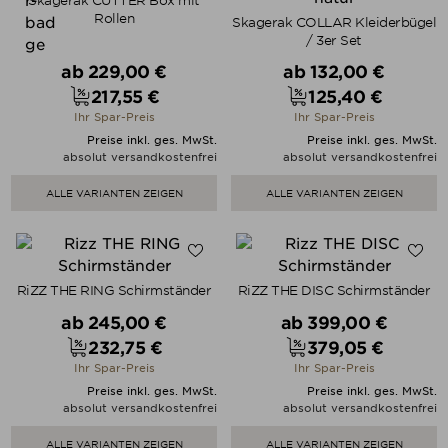
Skagerak CUTTER Box mit
Rollen
Skagerak COLLAR Kleiderbügel
/ 3er Set
Verkaufspreis
Verkaufspreis
ab
229,00 €
ab
132,00 €
217,55 €
125,40 €
Preis
Preis
Ihr Spar-Preis
Ihr Spar-Preis
Preise inkl. ges. MwSt.
Preise inkl. ges. MwSt.
absolut versandkostenfrei
absolut versandkostenfrei
ALLE VARIANTEN ZEIGEN
ALLE VARIANTEN ZEIGEN
RiZZ THE RING Schirmständer
RiZZ THE DISC Schirmständer
Verkaufspreis
Verkaufspreis
ab
245,00 €
ab
399,00 €
232,75 €
379,05 €
Preis
Preis
Ihr Spar-Preis
Ihr Spar-Preis
Preise inkl. ges. MwSt.
Preise inkl. ges. MwSt.
absolut versandkostenfrei
absolut versandkostenfrei
ALLE VARIANTEN ZEIGEN
ALLE VARIANTEN ZEIGEN