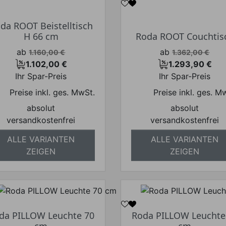
da ROOT Beistelltisch
H 66 cm
Roda ROOT Couchtis
Verkaufspreis
Verkaufspreis
ab
ab
1.160,00 €
1.362,00 €
1.102,00 €
1.293,90 €
Preis
Preis
Ihr Spar-Preis
Ihr Spar-Preis
Preise inkl. ges. MwSt.
Preise inkl. ges. M
absolut
absolut
versandkostenfrei
versandkostenfrei
ALLE VARIANTEN
ALLE VARIANTEN
ZEIGEN
ZEIGEN
da PILLOW Leuchte 70
Roda PILLOW Leuchte
cm
cm