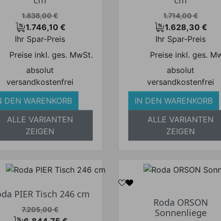
Verkaufspreis
Verkaufspreis
1.838,00 €
1.714,00 €
1.746,10 €
1.628,30 €
Preis
Preis
Ihr Spar-Preis
Ihr Spar-Preis
Preise inkl. ges. MwSt.
Preise inkl. ges. M
absolut
absolut
versandkostenfrei
versandkostenfrei
N DEN WARENKORB
IN DEN WARENKORB
ALLE VARIANTEN
ALLE VARIANTEN
ZEIGEN
ZEIGEN
da PIER Tisch 246 cm
Roda ORSON
Verkaufspreis
7.205,00 €
Sonnenliege
6.844,75 €