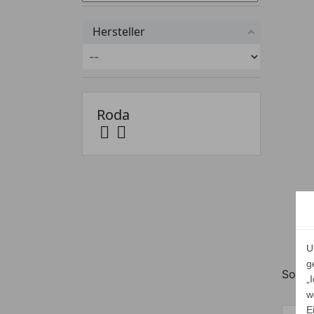
Hersteller
Roda


U
g
Sortie
„
w
E