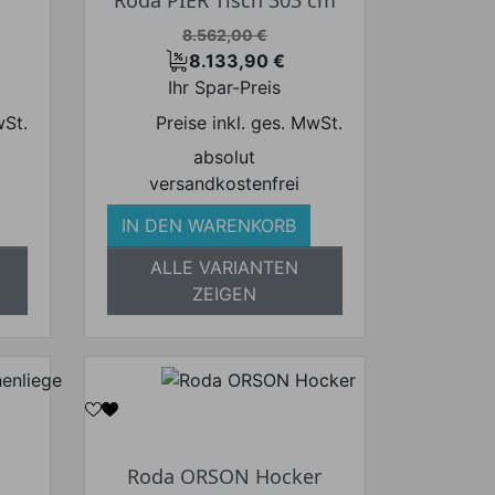
Verkaufspreis
8.562,00 €
8.133,90 €
Preis
Ihr Spar-Preis
wSt.
Preise inkl. ges. MwSt.
absolut
versandkostenfrei
IN DEN WARENKORB
ALLE VARIANTEN
ZEIGEN
Roda ORSON Hocker