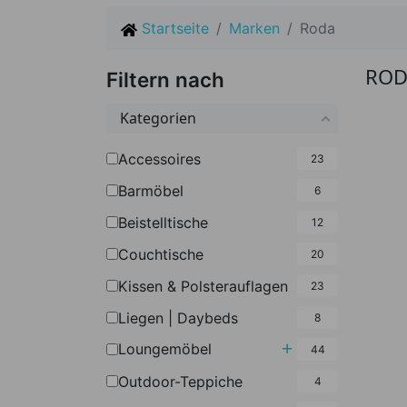
Startseite
Marken
Roda
ROD
Filtern nach
Kategorien
Accessoires
23
Barmöbel
6
Beistelltische
12
Couchtische
20
Kissen & Polsterauflagen
23
Liegen | Daybeds
8
Untermenü umscha
Loungemöbel
44
Outdoor-Teppiche
4