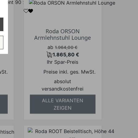
90
Roda ORSON
Armlehnstuhl Lounge
Verkaufspreis
ab
1.964,00 €
1.865,80 €
Preis
Ihr Spar-Preis
wSt.
Preise inkl. ges. MwSt.
absolut
versandkostenfrei
ALLE VARIANTEN
ZEIGEN