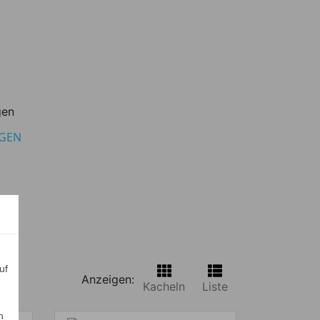
AGEN
uf
Anzeigen:
Kacheln
Liste
n