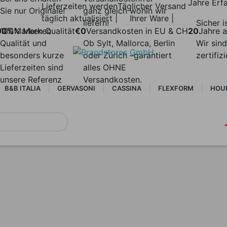
Jahre Erf
Lieferzeiten werden
Täglicher Versand
Sie nur Originale!
ganz gleich wohin wir
täglich aktualisiert |
Ihrer Ware |
liefern!
Sicher i
00%
100% Marken
Marken Qualität
€0
Versandkosten in EU & CH
20
Jahre a
Qualität und
Ob Sylt, Mallorca, Berlin
Wir sind
besonders kurze
oder Zürich –garantiert
zertifiz
Lieferzeiten sind
alles OHNE
unsere Referenz
Versandkosten.
B&B ITALIA
GERVASONI
CASSINA
FLEXFORM
HOU
TRIBÙ