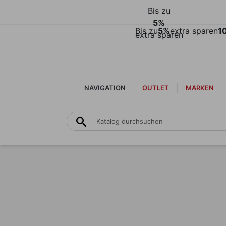
Bis zu
5%
Bis zu
5%
extra sparen
1
extra sparen
NAVIGATION
OUTLET
MARKEN