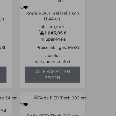
Roda ROOT Beistelltisch
ch
H 44 cm
Verkaufspreis
ab
1.101,00 €
1.045,95 €
Preis
Ihr Spar-Preis
wSt.
Preise inkl. ges. MwSt.
absolut
versandkostenfrei
ALLE VARIANTEN
ZEIGEN
 54
Roda PIER Tisch 303 cm