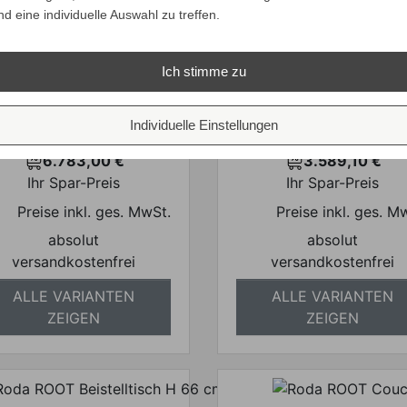
nd eine individuelle Auswahl zu treffen.
Roda BASKET
Ich stimme zu
da ASPIC Tisch Ø 160
Mittelelement 90 x 
cm
cm
Individuelle Einstellungen
Verkaufspreis
Verkaufspreis
ab
ab
7.140,00 €
3.778,00 €
6.783,00 €
3.589,10 €
Preis
Preis
Ihr Spar-Preis
Ihr Spar-Preis
Preise inkl. ges. MwSt.
Preise inkl. ges. M
absolut
absolut
versandkostenfrei
versandkostenfrei
ALLE VARIANTEN
ALLE VARIANTEN
ZEIGEN
ZEIGEN