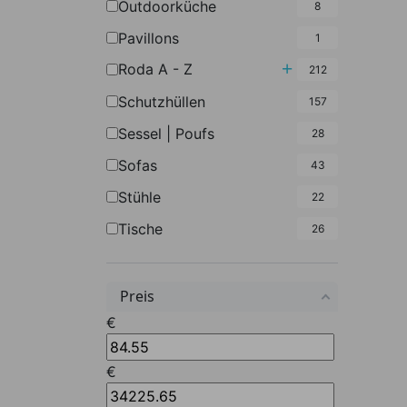
Outdoorküche
8
Pavillons
1
Untermenü umscha
Roda A - Z
212
Schutzhüllen
157
Sessel | Poufs
28
Sofas
43
Stühle
22
Tische
26
Preis
Preis von
€
Preis bis
€