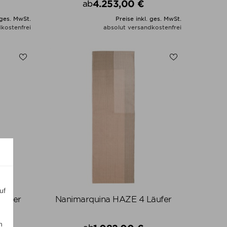
4.253,00 €
ab
Preis
 ges. MwSt.
Preise inkl. ges. MwSt.
kostenfrei
absolut versandkostenfrei
N
ALLE VARIANTEN ZEIGEN
uf
äufer
Nanimarquina HAZE 4 Läufer
n