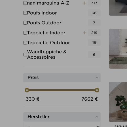
Untermenü umscha
nanimarquina A-Z
317
Poufs Indoor
38
Poufs Outdoor
7
Untermenü umscha
Teppiche Indoor
219
Teppiche Outdoor
18
Wandteppiche &
6
Accessoires
Preis
Preis von
Preis bis
330
€
7662
€
Hersteller
WAND