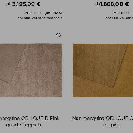
3.195,99 €
1.868,00 €
ab
ab
Preis
Preis
Preise inkl. ges. MwSt.
Preise inkl.
absolut versandkostenfrei
absolut versand
ALLE VARIANTEN ZEIGEN
ALLE VARIANTEN ZEIGE
marquina OBLIQUE D Pink
Nanimarquina OBLIQUE 
quartz Teppich
Teppich