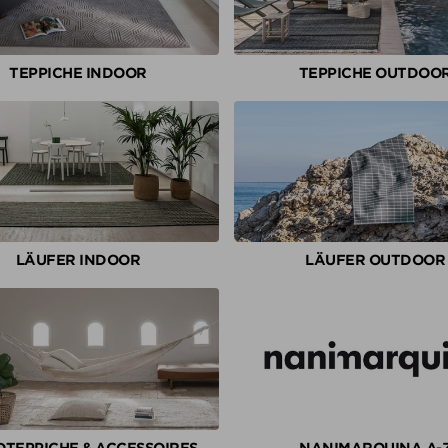
lten
TEPPICHE INDOOR
TEPPICHE OUTDOO
lten
LÄUFER INDOOR
LÄUFER OUTDOOR
TEPPICHE & ACCESSOIRES
NANIMARQUINA A-