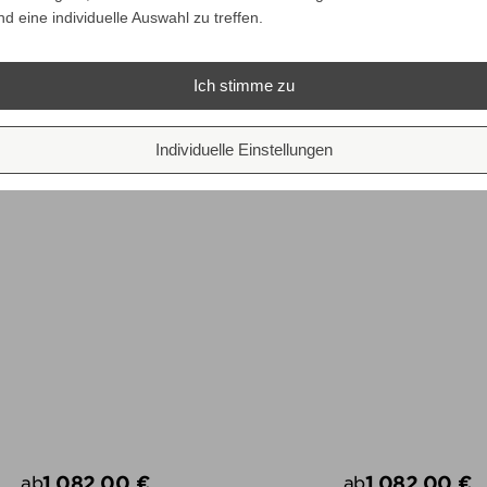
4.253,00 €
1.082,00 €
ab
ab
Preis
Preis
nd eine individuelle Auswahl zu treffen.
Preise inkl. ges. MwSt.
Preise inkl.
absolut versandkostenfrei
absolut versand
ALLE VARIANTEN ZEIGEN
ALLE VARIANTEN ZEIGE
Ich stimme zu
Individuelle Einstellungen
imarquina HAZE 1 Läufer
Nanimarquina HAZE 2 L
1.082,00 €
1.082,00 €
ab
ab