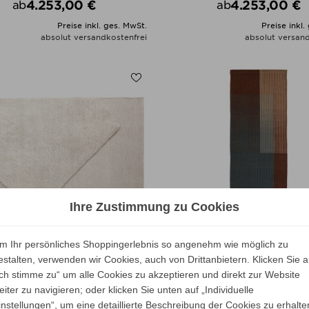
4.253,00 €
4.253,00 €
ab
ab
Preis
Preis
Preise inkl. ges. MwSt.
Preise inkl.
absolut versandkostenfrei
absolut versand
ALLE VARIANTEN ZEIGEN
ALLE VARIANTEN ZEIGE
Ihre Zustimmung zu Cookies
m Ihr persönliches Shoppingerlebnis so angenehm wie möglich zu
estalten, verwenden wir Cookies, auch von Drittanbietern. Klicken Sie a
arquina OBLIQUE A Ivory
Nanimarquina HAZE 5 L
Ich stimme zu“ um alle Cookies zu akzeptieren und direkt zur Website
Teppich
eiter zu navigieren; oder klicken Sie unten auf „Individuelle
instellungen“, um eine detaillierte Beschreibung der Cookies zu erhalte