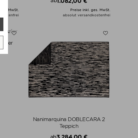
1.082,00 €
ab
Preis
 ges. MwSt.
Preise inkl. ges. MwSt.
kostenfrei
absolut versandkostenfrei
N
ALLE VARIANTEN ZEIGEN
äufer
Nanimarquina DOBLECARA 2
Teppich
3.284,00 €
ab