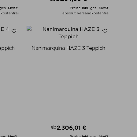
Preis
 ges. MwSt.
Preise inkl. ges. MwSt.
kostenfrei
absolut versandkostenfrei
N
ALLE VARIANTEN ZEIGEN
eppich
Nanimarquina HAZE 3 Teppich
2.306,01 €
ab
Preis
 ges. MwSt.
Preise inkl. ges. MwSt.