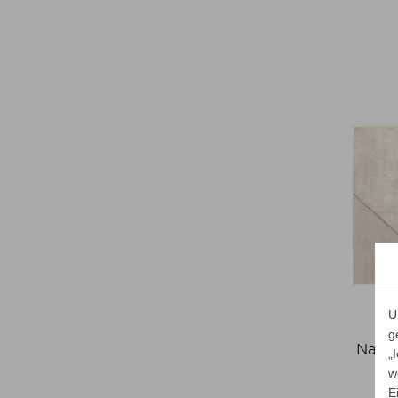
U
g
Nanim
„
w
E