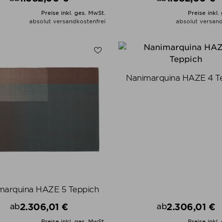
Preis
Preis
Preise inkl. ges. MwSt.
Preise inkl.
absolut versandkostenfrei
absolut versand
ALLE VARIANTEN ZEIGEN
ALLE VARIANTEN ZEIGE
Nanimarquina HAZE 4 T
marquina HAZE 5 Teppich
2.306,01 €
2.306,01 €
ab
ab
Preis
Preis
Preise inkl. ges. MwSt.
Preise inkl.