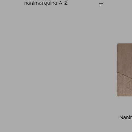

nanimarquina A-Z
Nani