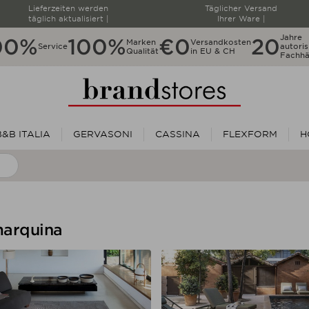
Lieferzeiten werden
Täglicher Versand
täglich aktualisiert |
Ihrer Ware |
Jahre
00%
100%
€0
20
Marken
Versandkosten
Service
autoris
Qualität
in EU & CH
Fachhä
B&B ITALIA
GERVASONI
CASSINA
FLEXFORM
H
marquina