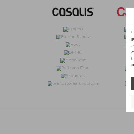
U
g
„
w
E
u