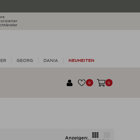
hre
orisierter
chhändler
TER
GEORG
DANIA
NEUHEITEN
0
0
Anzeigen: