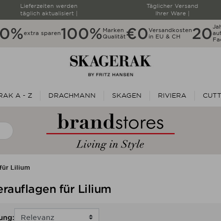
Lieferzeiten werden
Täglicher Versand
täglich aktualisiert |
Ihrer Ware |
Ja
20%
100%
€0
20
Marken
Versandkosten
extra sparen
aut
Qualität
in EU & CH
Fa
AK A - Z
DRACHMANN
SKAGEN
RIVIERA
CUT
für Lilium
erauflagen für Lilium
ung: