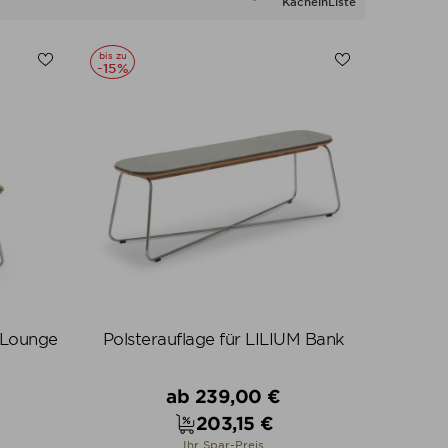
Kacheln
Liste
bis zu
-15%
M Lounge
Polsterauflage für LILIUM Bank
Verkaufspreis
ab
239,00 €
203,15 €
Preis
Ihr Spar-Preis