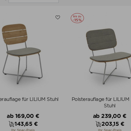
bis zu
-15%
erauflage für LILIUM Stuhl
Polsterauflage für LILIU
Stuhl
Verkaufspreis
Verkaufspreis
ab
169,00 €
ab
239,00 €
143,65 €
203,15 €
Preis
Preis
Ihr Spar-Preis
Ihr Spar-Preis