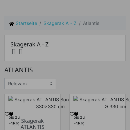
Startseite
Skagerak A - Z
Atlantis
Skagerak A - Z


Preis
ATLANTIS
Preis von
Preis bis
€
€
Hersteller
bis zu
bis zu
Skagerak
-15%
-15%
ATLANTIS