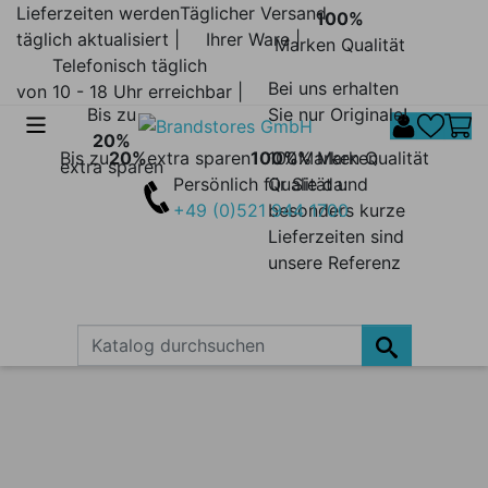
Lieferzeiten werden
Täglicher Versand
100%
täglich aktualisiert |
Ihrer Ware |
Marken Qualität
Telefonisch täglich
Bei uns erhalten
von 10 - 18 Uhr erreichbar |
Bis zu
Sie nur Originale!
20%
Bis zu
20%
extra sparen
100%
100% Marken
Marken Qualität
extra sparen
Persönlich für Sie da:
Qualität und
+49 (0)521 944 1700
besonders kurze
Lieferzeiten sind
unsere Referenz