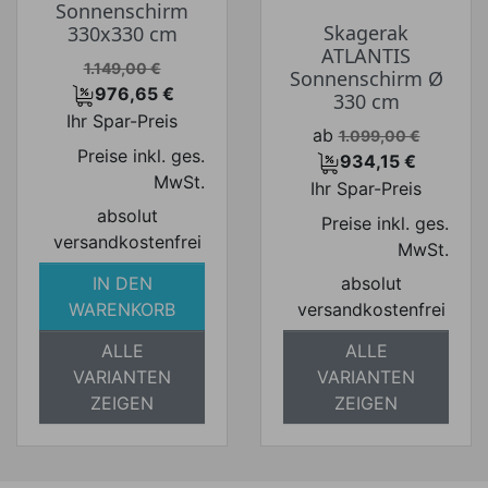
Sonnenschirm
Skagerak
330x330 cm
ATLANTIS
Verkaufspreis
1.149,00 €
Sonnenschirm Ø
976,65 €
330 cm
Preis
Ihr Spar-Preis
Verkaufspreis
ab
1.099,00 €
Preise inkl. ges.
934,15 €
Preis
MwSt.
Ihr Spar-Preis
absolut
Preise inkl. ges.
versandkostenfrei
MwSt.
IN DEN
absolut
WARENKORB
versandkostenfrei
ALLE
ALLE
VARIANTEN
VARIANTEN
ZEIGEN
ZEIGEN