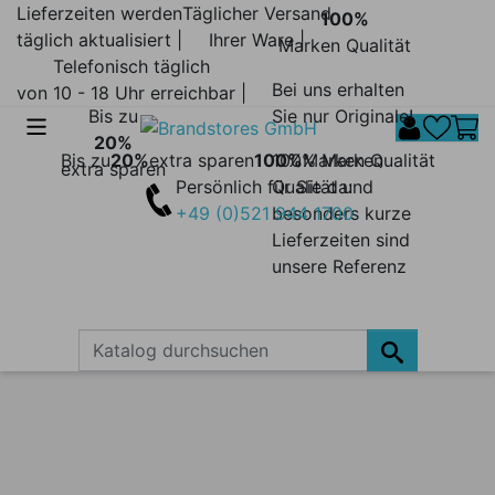
Lieferzeiten werden
Täglicher Versand
100%
täglich aktualisiert |
Ihrer Ware |
Marken Qualität
Telefonisch täglich
Bei uns erhalten
von 10 - 18 Uhr erreichbar |
Bis zu
Sie nur Originale!
20%
Bis zu
20%
extra sparen
100%
100% Marken
Marken Qualität
extra sparen
Persönlich für Sie da:
Qualität und
+49 (0)521 944 1700
besonders kurze
Lieferzeiten sind
unsere Referenz