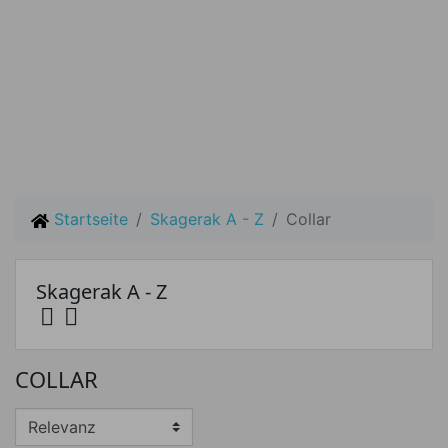
Startseite
Skagerak A - Z
Collar
Skagerak A - Z


Preis
COLLAR
Preis von
Preis bis
€
€