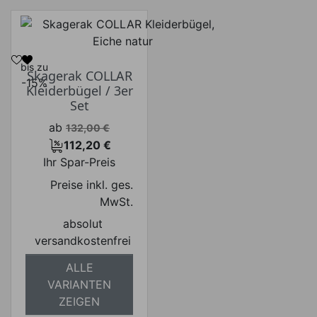
Hersteller
bis zu
Skagerak COLLAR
-15%
Kleiderbügel / 3er
Set
Verkaufspreis
ab
132,00 €
112,20 €
Preis
Ihr Spar-Preis
Preise inkl. ges.
MwSt.
absolut
versandkostenfrei
ALLE
VARIANTEN
ZEIGEN