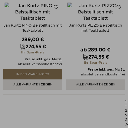
Jan Kurtz PINO Beistelltisch mit
Jan Kurtz PIZZO Beistelltisch
Teaktablett
mit Teaktablett
Verkaufspreis
289,00 €
274,55 €
Verkaufspreis
Preis
ab
289,00 €
Ihr Spar-Preis
274,55 €
Preis
Preise inkl. ges. MwSt.
Ihr Spar-Preis
absolut versandkostenfrei
Preise inkl. ges. MwSt.
absolut versandkostenfrei
IN DEN WARENKORB
ALLE VARIANTEN ZEIGEN
ALLE VARIANTEN ZEIGEN
1
-
2
v
2
A