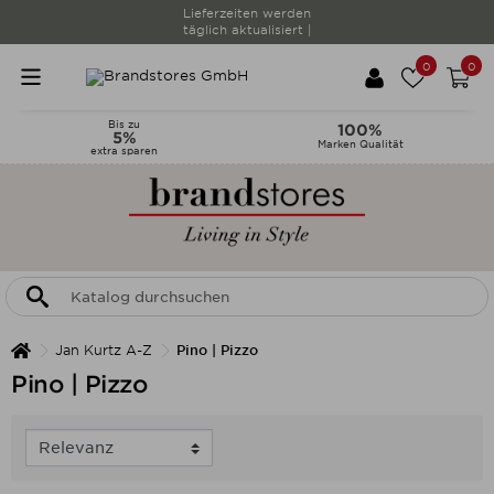
Lieferzeiten werden
täglich aktualisiert |
0
0
Bis zu
100%
5%
Marken Qualität
extra sparen
Jan Kurtz A-Z
Pino | Pizzo
Pino | Pizzo