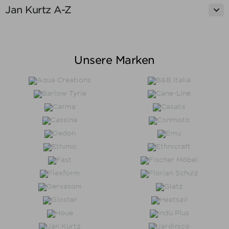

Jan Kurtz A-Z
Alle löschen
Preis
Unsere Marken
Preis von
Preis bis
€
€
Hersteller
Produkte ansehen
2