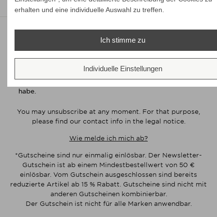
erhalten und eine individuelle Auswahl zu treffen.
Newsletter
Ich stimme zu
Abonnieren
Individuelle Einstellungen
Ich bestätige, dass ich die
gelesen
Datenschutzerklärung
habe.
You may unsubscribe at any moment. For that purpose,
please find our contact info in the legal notice.
Wie melde ich mich ab?
*Gutscheine sind nur einmalig einlösbar. Der Newsletter-
Gutschein ist ab einem Mindestbestellwert von 50 €
einlösbar. Vom Gutschein ausgeschlossen sind bereits
reduzierte Artikel ab 15 % Rabatt. Gutscheine sind nicht mit
anderen Gutscheinen kombinierbar.
Der Gutschein ist nicht für alle Marken anwendbar.