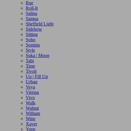
Rue
Roll-It
Salina
Samoa
Sheffield Light
Sidebow
Sitting
Soho
Somnia
Style
Suka | Moon
Tabi
Time
Tivoli
Up | Fill Up
Urban
Veya
Vienna
Vivo
Walk
Walnut
William
Wine
Xaver
Yapp