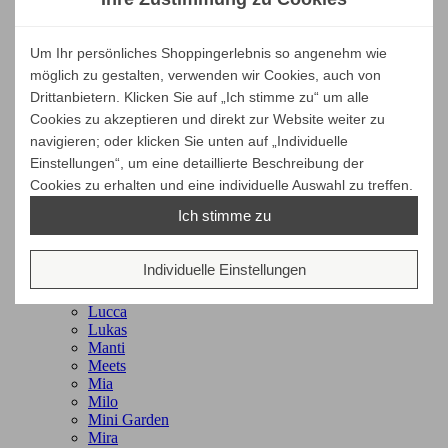
Hip | Loop
Holzmaxx | Holzmichel
Hop | Hop Multi
Um Ihr persönliches Shoppingerlebnis so angenehm wie
Hugo | Tim
möglich zu gestalten, verwenden wir Cookies, auch von
In/Out
Jever
Drittanbietern. Klicken Sie auf „Ich stimme zu“ um alle
Jonathan
Cookies zu akzeptieren und direkt zur Website weiter zu
Jump
navigieren; oder klicken Sie unten auf „Individuelle
Jupiter | Riva
Einstellungen“, um eine detaillierte Beschreibung der
Kaktus | Tree
Cookies zu erhalten und eine individuelle Auswahl zu treffen.
Kelley
Kent | London
Ich stimme zu
Kiowa | Rondo
Korfu
Leos
Individuelle Einstellungen
Level | Wingman
Look | Mio
Lucca
Lukas
Manti
Meets
Mia
Milo
Mini Garden
Mira