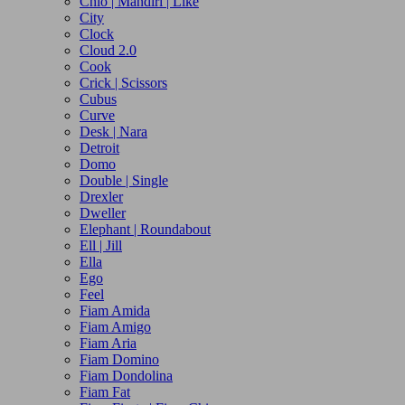
Chio | Mandiri | Like
City
Clock
Cloud 2.0
Cook
Crick | Scissors
Cubus
Curve
Desk | Nara
Detroit
Domo
Double | Single
Drexler
Dweller
Elephant | Roundabout
Ell | Jill
Ella
Ego
Feel
Fiam Amida
Fiam Amigo
Fiam Aria
Fiam Domino
Fiam Dondolina
Fiam Fat