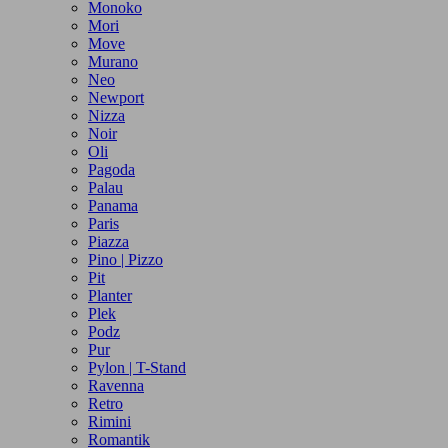
Monoko
Mori
Move
Murano
Neo
Newport
Nizza
Noir
Oli
Pagoda
Palau
Panama
Paris
Piazza
Pino | Pizzo
Pit
Planter
Plek
Podz
Pur
Pylon | T-Stand
Ravenna
Retro
Rimini
Romantik