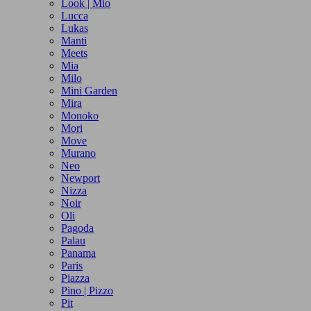
Look | Mio
Lucca
Lukas
Manti
Meets
Mia
Milo
Mini Garden
Mira
Monoko
Mori
Move
Murano
Neo
Newport
Nizza
Noir
Oli
Pagoda
Palau
Panama
Paris
Piazza
Pino | Pizzo
Pit