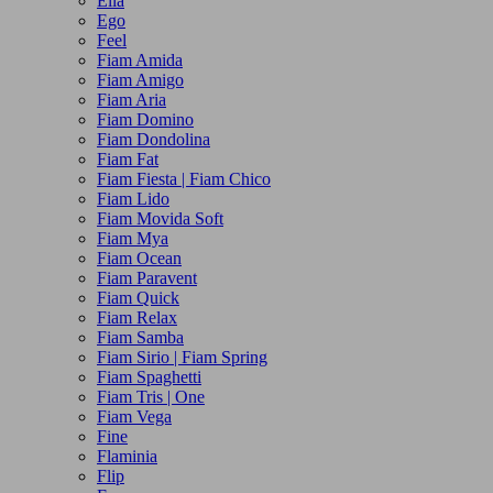
Ella
Ego
Feel
Fiam Amida
Fiam Amigo
Fiam Aria
Fiam Domino
Fiam Dondolina
Fiam Fat
Fiam Fiesta | Fiam Chico
Fiam Lido
Fiam Movida Soft
Fiam Mya
Fiam Ocean
Fiam Paravent
Fiam Quick
Fiam Relax
Fiam Samba
Fiam Sirio | Fiam Spring
Fiam Spaghetti
Fiam Tris | One
Fiam Vega
Fine
Flaminia
Flip