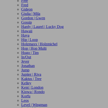
Free
Fred
Gideon
Giulia | Mila
Gordon | Gwen
Gossip
Hardy | Laurel | Lucky Dog
Hawaii
Haya
Hip | Loop
Holzmaxx | Holzmichel
Hop | Hop Multi
Hugo | Tim
In/Out
Jever
Jonathan
Jump
Jupiter | Riva
Kaktus | Tree
Kelley
Kent | London
Kiowa | Rondo
Korfu
Leos
Level | Wingman