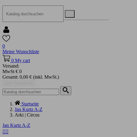
0
Meine Wunschliste
0
My cart
Versand:
MwSt
€ 0
Gesamt:
0,00 €
(inkl. MwSt.)
zum Warenkorb
Startseite
Jan Kurtz A-Z
Arki | Circus
Jan Kurtz A-Z
Alle löschen


Preis