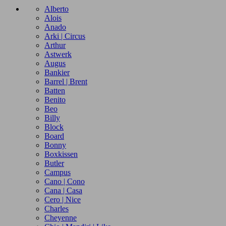
Preis von
€
Preis bis
€
Alberto
Alois
Anado
Hersteller
Arki | Circus
Arthur
Produkte ansehen
2
Astwerk
Augus
Bankier
Barrel | Brent
Batten
Benito
Beo
Billy
Block
Board
Bonny
Boxkissen
Butler
Campus
Cano | Cono
Cana | Casa
Cero | Nice
Charles
Cheyenne