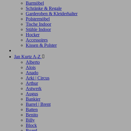
Barmöbel
Schränke & Regale
Garderoben & Kleiderhalter
Polstermöbel
Tische Indoor
Stühle Indoor
Hocker
Accessoires
Kissen & Polster
Jan Kurtz A-Z

Alberto
Alois
Anado
Arki | Circus
Arthur
Astwerk
Augus
Bankier
Barrel | Brent
Batten
Benito
Billy
Block
Board