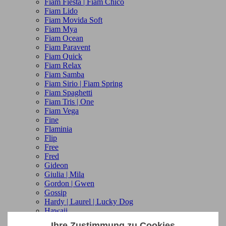
Fiam Fiesta | Fiam Chico
Fiam Lido
Fiam Movida Soft
Fiam Mya
Fiam Ocean
Fiam Paravent
Fiam Quick
Fiam Relax
Fiam Samba
Fiam Sirio | Fiam Spring
Fiam Spaghetti
Fiam Tris | One
Fiam Vega
Fine
Flaminia
Flip
Free
Fred
Gideon
Giulia | Mila
Gordon | Gwen
Gossip
Hardy | Laurel | Lucky Dog
Hawaii
Haya
Ihre Zustimmung zu Cookies