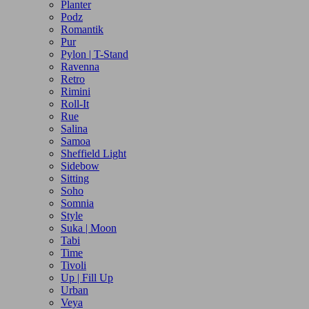
Planter
Podz
Romantik
Pur
Pylon | T-Stand
Ravenna
Retro
Rimini
Roll-It
Rue
Salina
Samoa
Sheffield Light
Sidebow
Sitting
Soho
Somnia
Style
Suka | Moon
Tabi
Time
Tivoli
Up | Fill Up
Urban
Veya