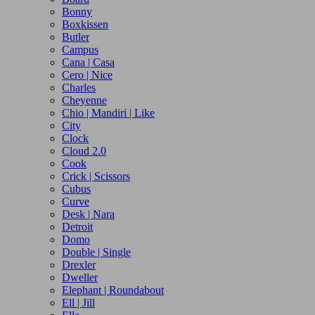
Bonny
Boxkissen
Butler
Campus
Cana | Casa
Cero | Nice
Charles
Cheyenne
Chio | Mandiri | Like
City
Clock
Cloud 2.0
Cook
Crick | Scissors
Cubus
Curve
Desk | Nara
Detroit
Domo
Double | Single
Drexler
Dweller
Elephant | Roundabout
Ell | Jill