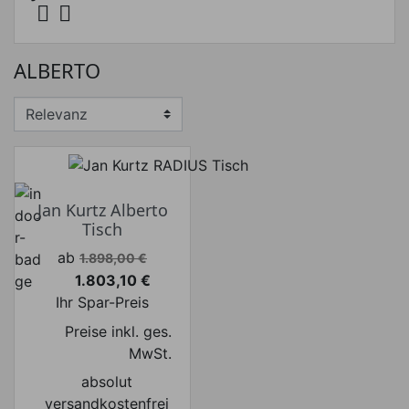


ALBERTO
Jan Kurtz Alberto
Tisch
Verkaufspreis
ab
1.898,00 €
1.803,10 €
Preis
Ihr Spar-Preis
Preise inkl. ges.
MwSt.
absolut
versandkostenfrei