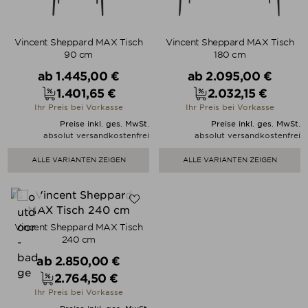
Vincent Sheppard MAX Tisch
Vincent Sheppard MAX Tisch
90 cm
180 cm
Verkaufspreis
Verkaufspreis
ab
1.445,00 €
ab
2.095,00 €
1.401,65 €
2.032,15 €
Preis
Preis
Ihr Preis bei Vorkasse
Ihr Preis bei Vorkasse
Preise inkl. ges. MwSt.
Preise inkl. ges. MwSt.
absolut versandkostenfrei
absolut versandkostenfrei
ALLE VARIANTEN ZEIGEN
ALLE VARIANTEN ZEIGEN
Vincent Sheppard MAX Tisch
240 cm
Verkaufspreis
ab
2.850,00 €
2.764,50 €
Preis
Ihr Preis bei Vorkasse