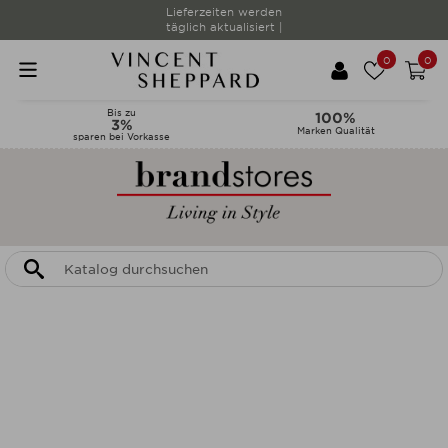
Lieferzeiten werden
täglich aktualisiert |
0
0
Bis zu
100%
3%
Marken Qualität
sparen bei Vorkasse