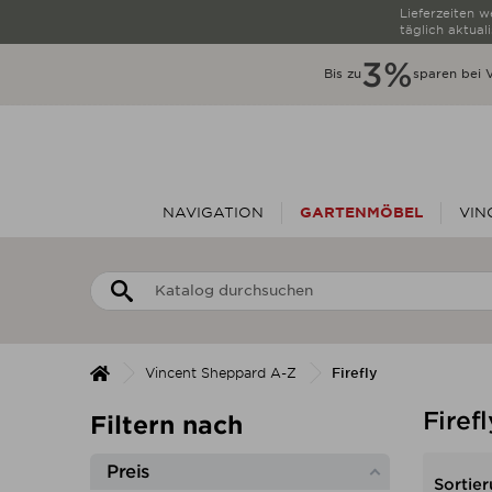
Lieferzeiten 
täglich aktuali
3%
Bis zu
sparen bei 
NAVIGATION
GARTENMÖBEL
VIN
Vincent Sheppard A-Z
Firefly
Firefl
Filtern nach
Preis
Sortier