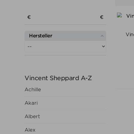
Preis von
Preis bis
€
€
Vin
Hersteller
Vincent Sheppard A-Z
Achille
Akari
Albert
Alex