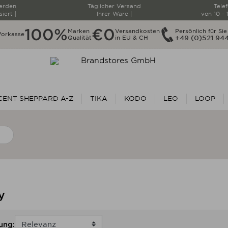
werden
Täglicher Versand
Tele
siert |
Ihrer Ware |
von 10 - 
100%
€0
Marken
Versandkosten
Persönlich für Sie
Vorkasse
Qualität
in EU & CH
+49 (0)521 94
CENT SHEPPARD A-Z
TIKA
KODO
LEO
LOOP
NEUHEITEN
y
ung: