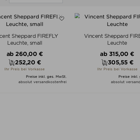
cent Sheppard FIREFLY
Vincent Sheppard FIR
Leuchte, small
Leuchte
Verkaufspreis
Verkaufspreis
ab
260,00 €
ab
315,00 €
252,20 €
305,55 €
Preis
Preis
Ihr Preis bei Vorkasse
Ihr Preis bei Vorkasse
Preise inkl. ges. MwSt.
Preise inkl.
absolut versandkostenfrei
absolut versand
ALLE VARIANTEN ZEIGEN
ALLE VARIANTEN ZEIGE