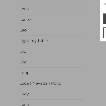
u
Lena
Lento
Leo
Light my table
Lilo
Lily
Loop
Luca | Nevada | Pong
Lucy
Luna