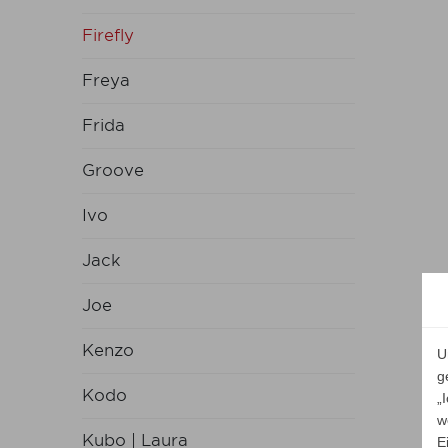
Firefly
Freya
Frida
Groove
Ivo
Jack
Joe
Kenzo
U
g
Kodo
„
w
Kubo | Laura
E